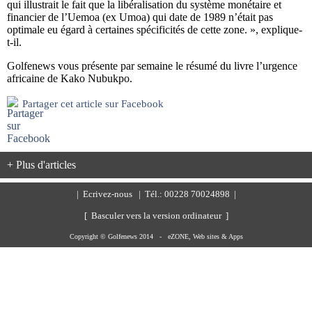
qui illustrait le fait que la libéralisation du système monétaire et
financier de l’Uemoa (ex Umoa) qui date de 1989 n’était pas
optimale eu égard à certaines spécificités de cette zone. », explique-
t-il.
Golfenews vous présente par semaine le résumé du livre l’urgence
africaine de Kako Nubukpo.
Partager cet article sur Facebook
+ Plus d'articles
|
Ecrivez-nous
| Tél.: 00228 70024898 |
[ Basculer vers la version ordinateur ]
Copyright © Golfenews 2014 -
eZONE, Web sites & Apps