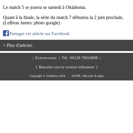
Le match 5 se jouera se samedi à Oklahoma.
Quant à la finale, la série du match 7 débutera la 2 juin prochain.
(LeBron James: photo google)
Partager cet article sur Facebook
+ Plus d'articles
|
Ecrivez-nous
| Tél.: 00228 70024898 |
[ Basculer vers la version ordinateur ]
Copyright © Golfenews 2014 -
eZONE, Web sites & Apps