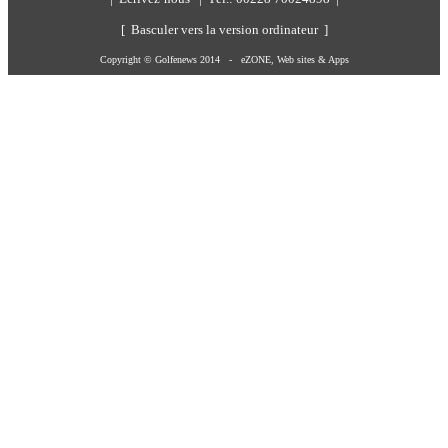
[ Basculer vers la version ordinateur ]
Copyright © Golfenews 2014 -
eZONE, Web sites & Apps