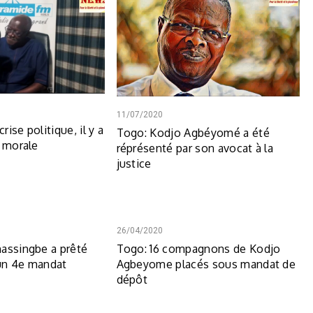
11/07/2020
crise politique, il y a
Togo: Kodjo Agbéyomé a été
e morale
réprésenté par son avocat à la
justice
26/04/2020
assingbe a prêté
Togo: 16 compagnons de Kodjo
un 4e mandat
Agbeyome placés sous mandat de
dépôt