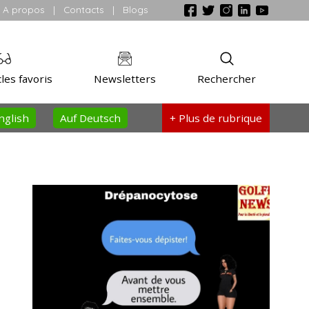
A propos
|
Contacts
|
Blogs
les favoris
Newsletters
Rechercher
nglish
Auf Deutsch
+ Plus
de rubrique