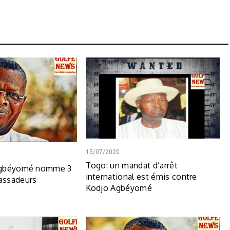
15/07/2020
Togo: un mandat d’arrêt
Agbéyomé nomme 3
international est émis contre
assadeurs
Kodjo Agbéyomé