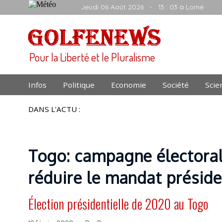
Jeudi 06 Août 2026
- 13 : 03 à Lomé
Pour la Liberté et le Pluralisme
Infos
Politique
Economie
Société
Scie
DANS L'ACTU :
Togo: campagne électora
réduire le mandat préside
Élection présidentielle de 2020 au Togo