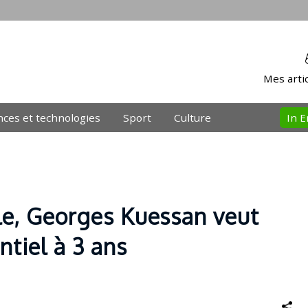
Mes artic
nces et technologies
Sport
Culture
In E
le, Georges Kuessan veut
ntiel à 3 ans