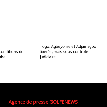
Togo: Agbeyome et Adjamagbo
conditions du
libérés, mais sous contrôle
aire
judiciaire
Agence de presse GOLFENEWS