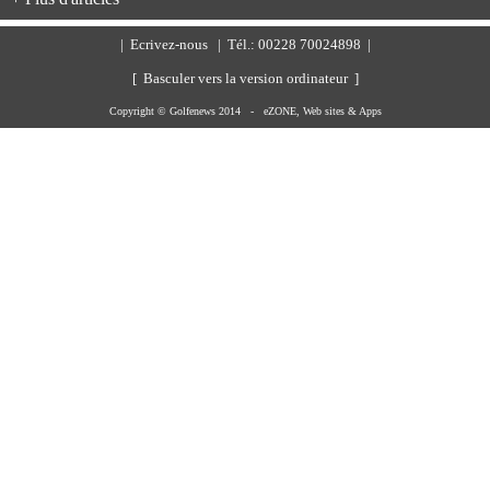
|
Ecrivez-nous
| Tél.: 00228 70024898 |
[ Basculer vers la version ordinateur ]
Copyright © Golfenews 2014 -
eZONE, Web sites & Apps