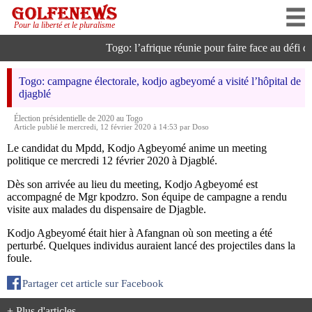
Pour la liberté et le pluralisme
Togo: l’afrique réunie pour faire face au défi de 
Togo: campagne électorale, kodjo agbeyomé a visité l’hôpital de
djagblé
Élection présidentielle de 2020 au Togo
Article publié le mercredi, 12 février 2020 à 14:53 par Doso
Le candidat du Mpdd, Kodjo Agbeyomé anime un meeting
politique ce mercredi 12 février 2020 à Djagblé.
Dès son arrivée au lieu du meeting, Kodjo Agbeyomé est
accompagné de Mgr kpodzro. Son équipe de campagne a rendu
visite aux malades du dispensaire de Djagble.
Kodjo Agbeyomé était hier à Afangnan où son meeting a été
perturbé. Quelques individus auraient lancé des projectiles dans la
foule.
Partager cet article sur Facebook
+ Plus d'articles