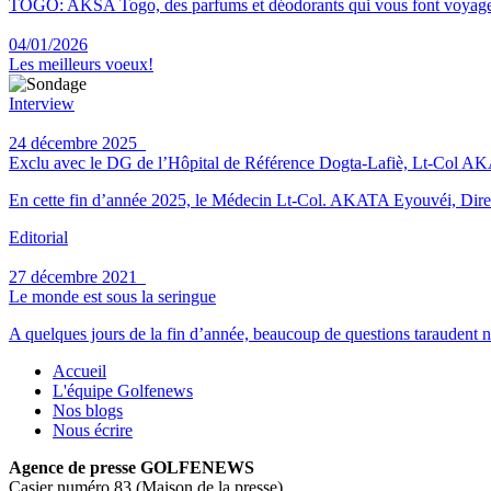
TOGO: AKSA Togo, des parfums et déodorants qui vous font voyag
04/01/2026
Les meilleurs voeux!
Interview
24 décembre 2025
Exclu avec le DG de l’Hôpital de Référence Dogta-Lafiè, Lt-Col AKATA 
En cette fin d’année 2025, le Médecin Lt-Col. AKATA Eyouvéi, Direct
Editorial
27 décembre 2021
Le monde est sous la seringue
A quelques jours de la fin d’année, beaucoup de questions taraudent n
Accueil
L'équipe Golfenews
Nos blogs
Nous écrire
Agence de presse GOLFENEWS
Casier numéro 83 (Maison de la presse)