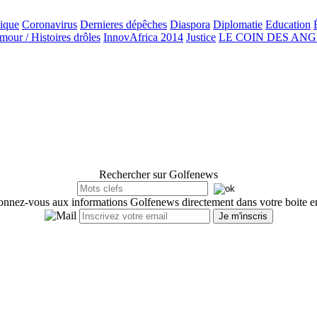
ique
Coronavirus
Dernieres dépêches
Diaspora
Diplomatie
Education
our / Histoires drôles
InnovAfrica 2014
Justice
LE COIN DES AN
Rechercher sur Golfenews
nnez-vous aux informations Golfenews directement dans votre boite e