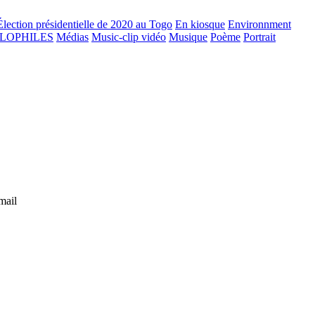
Élection présidentielle de 2020 au Togo
En kiosque
Environnment
GLOPHILES
Médias
Music-clip vidéo
Musique
Poème
Portrait
mail