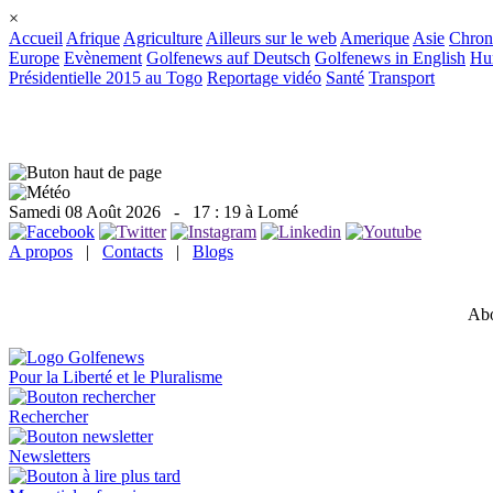
×
Accueil
Afrique
Agriculture
Ailleurs sur le web
Amerique
Asie
Chron
Europe
Evènement
Golfenews auf Deutsch
Golfenews in English
Hum
Présidentielle 2015 au Togo
Reportage vidéo
Santé
Transport
Samedi 08 Août 2026
- 17 : 19 à Lomé
A propos
|
Contacts
|
Blogs
Abo
Pour la Liberté et le Pluralisme
Rechercher
Newsletters