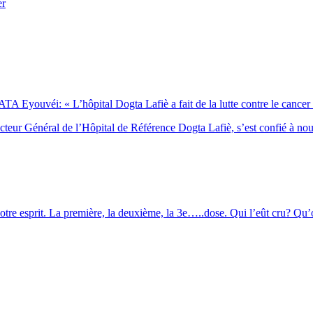
er
Eyouvéi: « L’hôpital Dogta Lafiè a fait de la lutte contre le cancer l’
eur Général de l’Hôpital de Référence Dogta Lafiè, s’est confié à no
otre esprit. La première, la deuxième, la 3e…..dose. Qui l’eût cru? Qu