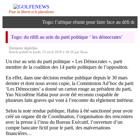
Pour la liberté et le pluralisme
Togo: l’afrique réunie pour faire face au défi de l’in
Togo: du rififi au sein du parti politique ‘ les démocrates’
Dernieres dépêches
Article publié le lundi, 15 avril 2019 à 18:20 par Doso
Un rixe au sein du parti politique « Les Démocrates », parti
membre de la coalition des 14 partis politiques de l’opposition.
En effet, dans une décision rendue publique depuis le 30 mars
dernier et dont nous avons copie, la Commission Ad’hoc du parti
‘Les Démocrates’ a donné un carton rouge au président du parti,
Yao Nicodème Habia pour avoir été reconnu coupable de
plusieurs faits graves qui vont à l’encontre du règlement intérieur.
Selon la note rendue publique, Habia à été sanctionné pour avoir
créé un organe dit de Coordination, l’organisation des rencontres
avec la presse à l’insu du Bureau Exécutif, l’ouverture d’un
compte bancaire fictif pour le parti, des malversations
financières…