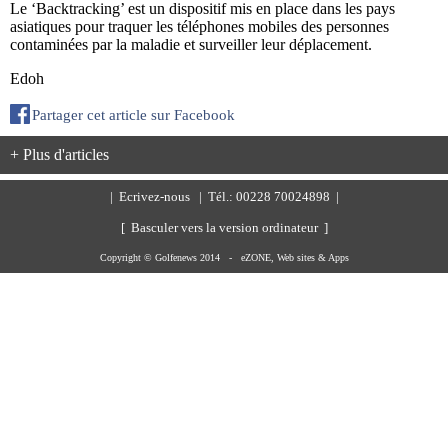
Le ‘Backtracking’ est un dispositif mis en place dans les pays
asiatiques pour traquer les téléphones mobiles des personnes
contaminées par la maladie et surveiller leur déplacement.
Edoh
Partager cet article sur Facebook
+ Plus d'articles
|
Ecrivez-nous
| Tél.: 00228 70024898 |
[ Basculer vers la version ordinateur ]
Copyright © Golfenews 2014 -
eZONE, Web sites & Apps