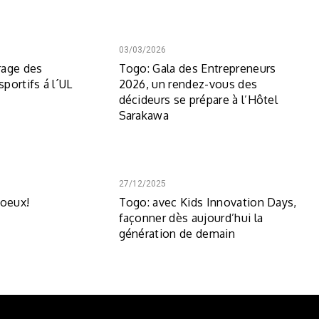
03/03/2026
rage des
Togo: Gala des Entrepreneurs
portifs á l´UL
2026, un rendez-vous des
décideurs se prépare à l’Hôtel
Sarakawa
27/12/2025
voeux!
Togo: avec Kids Innovation Days,
façonner dès aujourd’hui la
génération de demain