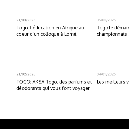
21/03/2026
06/03/2026
Togo: l’éducation en Afrique au
Togo:le démar
coeur d’un colloque à Lomé.
championnats s
21/02/2026
04/01/2026
TOGO: AKSA Togo, des parfums et
Les meilleurs 
déodorants qui vous font voyager