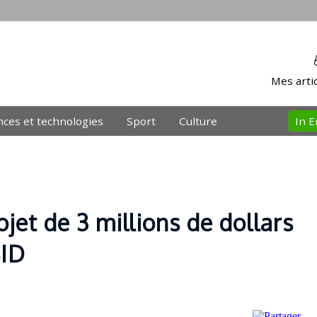
Mes artic
nces et technologies
Sport
Culture
In E
jet de 3 millions de dollars
BID