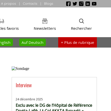
A propos
|
Contacts
|
Blogs
les favoris
Newsletters
Rechercher
nglish
Auf Deutsch
+ Plus
de rubrique
Interview
24 décembre 2025
Exclu avec le DG de l’Hôpital de Référence
Dogta-Lafiè, Lt-Col AKATA Eyouvéi: «