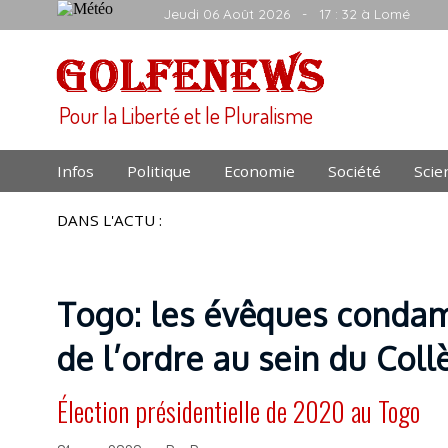
Jeudi 06 Août 2026
- 17 : 32 à Lomé
Pour la Liberté et le Pluralisme
Infos
Politique
Economie
Société
Scie
DANS L'ACTU :
Togo: les évêques condamn
de l’ordre au sein du Coll
Élection présidentielle de 2020 au Togo