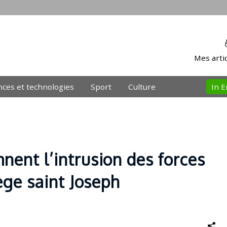
Mes artic
nces et technologies
Sport
Culture
In E
ent l’intrusion des forces
ège saint Joseph