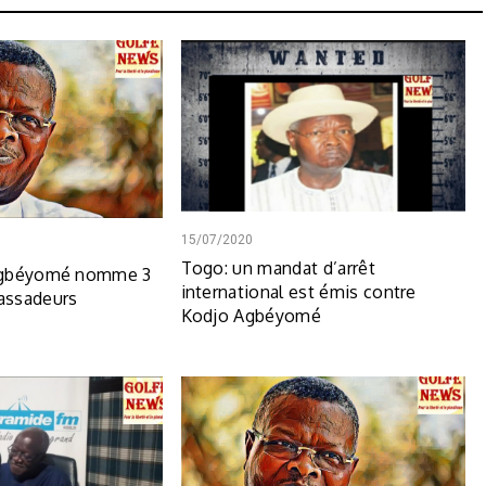
15/07/2020
Togo: un mandat d’arrêt
Agbéyomé nomme 3
international est émis contre
assadeurs
Kodjo Agbéyomé