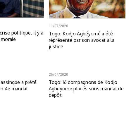
11/07/2020
crise politique, il y a
Togo: Kodjo Agbéyomé a été
e morale
réprésenté par son avocat à la
justice
26/04/2020
assingbe a prêté
Togo: 16 compagnons de Kodjo
un 4e mandat
Agbeyome placés sous mandat de
dépôt