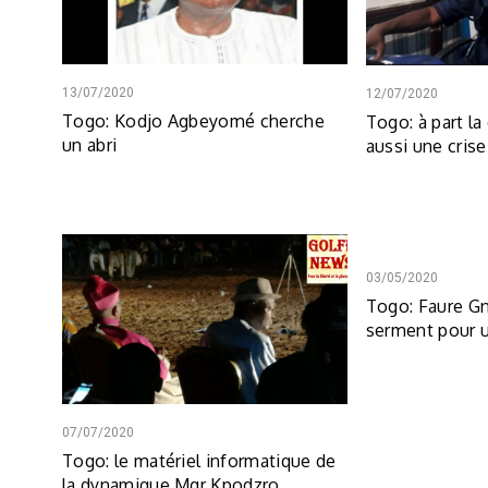
13/07/2020
12/07/2020
Togo: Kodjo Agbeyomé cherche
Togo: à part la 
un abri
aussi une cris
03/05/2020
Togo: Faure Gn
serment pour 
07/07/2020
Togo: le matériel informatique de
la dynamique Mgr Kpodzro