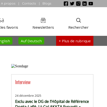
A propos
|
Contacts
|
Blogs
les favoris
Newsletters
Rechercher
nglish
Auf Deutsch
+ Plus
de rubrique
Interview
24 décembre 2025
Exclu avec le DG de l’Hôpital de Référence
Dogta-Lafiè, Lt-Col AKATA Eyouvéi: «