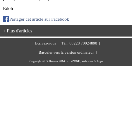
Edoh
Partager cet article sur Facebook
+ Plus d'articles
|
Ecrivez-nous
| Tél.: 00228 70024898 |
[ Basculer vers la version ordinateur ]
Copyright © Golfenews 2014 -
eZONE, Web sites & Apps