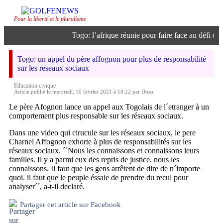
Pour la liberté et le pluralisme
Togo: l’afrique réunie pour faire face au défi de l’
Togo: un appel du père affognon pour plus de responsabilité
sur les reseaux sociaux
Education civique
Article publié le mercredi, 10 février 2021 à 18:22 par Doso
Le père Afognon lance un appel aux Togolais de l´etranger à un
comportement plus responsable sur les réseaux sociaux.
Dans une video qui cirucule sur les réseaux sociaux, le pere
Charnel Affognon exhorte à plus de responsabilités sur les
réseaux sociaux. ´´Nous les connaissons et connaissons leurs
familles. Il y a parmi eux des repris de justice, nous les
connaissons. Il faut que les gens arrêtent de dire de n´importe
quoi. il faut que le peuple éssaie de prendre du recul pour
analyser´´, a-t-il declaré.
Partager cet article sur Facebook