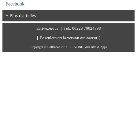
+ Plus d'articles
|
Ecrivez-nous
| Tél.: 00228 70024898 |
[ Basculer vers la version ordinateur ]
Copyright © Golfenews 2014 -
eZONE, Web sites & Apps