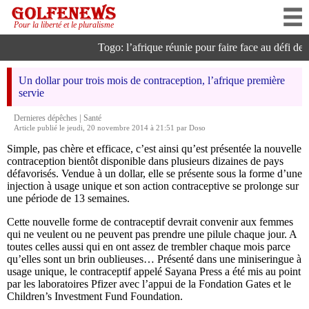
Pour la liberté et le pluralisme
Togo: l’afrique réunie pour faire face au défi de l’
Un dollar pour trois mois de contraception, l’afrique première
servie
|
Dernieres dépêches
Santé
Article publié le jeudi, 20 novembre 2014 à 21:51 par Doso
Simple, pas chère et efficace, c’est ainsi qu’est présentée la nouvelle
contraception bientôt disponible dans plusieurs dizaines de pays
défavorisés. Vendue à un dollar, elle se présente sous la forme d’une
injection à usage unique et son action contraceptive se prolonge sur
une période de 13 semaines.
Cette nouvelle forme de contraceptif devrait convenir aux femmes
qui ne veulent ou ne peuvent pas prendre une pilule chaque jour. A
toutes celles aussi qui en ont assez de trembler chaque mois parce
qu’elles sont un brin oublieuses… Présenté dans une miniseringue à
usage unique, le contraceptif appelé Sayana Press a été mis au point
par les laboratoires Pfizer avec l’appui de la Fondation Gates et le
Children’s Investment Fund Foundation.