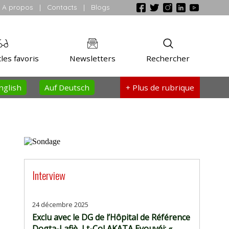
A propos
|
Contacts
|
Blogs
les favoris
Newsletters
Rechercher
nglish
Auf Deutsch
+ Plus
de rubrique
Interview
24 décembre 2025
Exclu avec le DG de l’Hôpital de Référence
Dogta-Lafiè, Lt-Col AKATA Eyouvéi: «