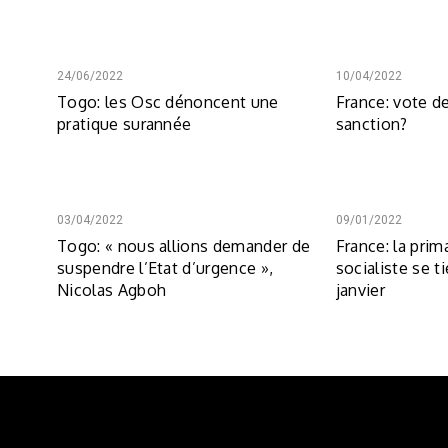
24/06/2022
10/04/2022
Togo: les Osc dénoncent une
France: vote de
pratique surannée
sanction?
03/04/2022
09/01/2022
Togo: « nous allions demander de
France: la prima
suspendre l’Etat d’urgence »,
socialiste se ti
Nicolas Agboh
janvier