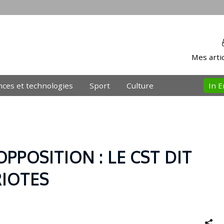
Mes artic
nces et technologies
Sport
Culture
In E
OPPOSITION : LE CST DIT
RIOTES