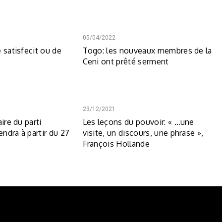
05/04/2022
 satisfecit ou de
Togo: les nouveaux membres de la
Ceni ont prêté serment
23/12/2021
ire du parti
Les leçons du pouvoir: « …une
endra à partir du 27
visite, un discours, une phrase »,
François Hollande