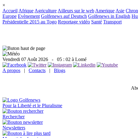
×
Accueil
Afrique
Agriculture
Ailleurs sur le web
Amerique
Asie
Chron
Europe
Evènement
Golfenews auf Deutsch
Golfenews in English
Hum
Présidentielle 2015 au Togo
Reportage vidéo
Santé
Transport
Vendredi 07 Août 2026
- 05 : 02 à Lomé
A propos
|
Contacts
|
Blogs
Abo
Pour la Liberté et le Pluralisme
Rechercher
Newsletters