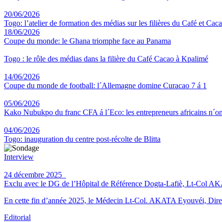
20/06/2026
Togo: l’atelier de formation des médias sur les filières du Café et Cac
18/06/2026
Coupe du monde: le Ghana triomphe face au Panama
Togo : le rôle des médias dans la filière du Café Cacao à Kpalimé
14/06/2026
Coupe du monde de football: l´Allemagne domine Curacao 7 á 1
05/06/2026
Kako Nubukpo du franc CFA á l´Eco: les entrepreneurs africains n´on
04/06/2026
Togo: inauguration du centre post-récolte de Blitta
Interview
24 décembre 2025
Exclu avec le DG de l’Hôpital de Référence Dogta-Lafiè, Lt-Col AKATA 
En cette fin d’année 2025, le Médecin Lt-Col. AKATA Eyouvéi, Direct
Editorial