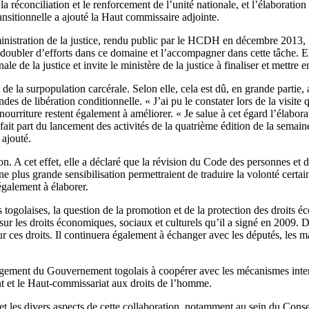
 la réconciliation et le renforcement de l’unité nationale, et l’élaborat
ransitionnelle a ajouté la Haut commissaire adjointe.
nistration de la justice, rendu public par le HCDH en décembre 2013, M
redoubler d’efforts dans ce domaine et l’accompagner dans cette tâche. E
le de la justice et invite le ministère de la justice à finaliser et mettre 
e de la surpopulation carcérale. Selon elle, cela est dû, en grande part
des de libération conditionnelle. « J’ai pu le constater lors de la visit
 nourriture restent également à améliorer. « Je salue à cet égard l’élabora
fait part du lancement des activités de la quatrième édition de la semain
 ajouté.
 A cet effet, elle a déclaré que la révision du Code des personnes et de 
 une plus grande sensibilisation permettraient de traduire la volonté ce
également à élaborer.
 togolaises, la question de la promotion et de la protection des droits éc
al sur les droits économiques, sociaux et culturels qu’il a signé en 2009
ur ces droits. Il continuera également à échanger avec les députés, les ma
agement du Gouvernement togolais à coopérer avec les mécanismes intern
 et le Haut-commissariat aux droits de l’homme.
t les divers aspects de cette collaboration, notamment au sein du Cons