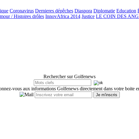
ique
Coronavirus
Dernieres dépêches
Diaspora
Diplomatie
Education
our / Histoires drôles
InnovAfrica 2014
Justice
LE COIN DES AN
Rechercher sur Golfenews
nnez-vous aux informations Golfenews directement dans votre boite e