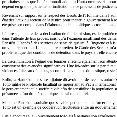
prioritaires telles que l’opérationnalisation du Haut-commissariat pour
dépend en grande partie de la finalisation de ce processus de justice t
Revenant sur rapport sur le respect des Droits de l’Homme dans l’admi
état des lieux du secteur de la justice pour inciter le gouvernement à 
été prises en compte dans l’élaboration de la politique sectorielle nationa
L’autre sujet phare de sa déclaration de fin de mission, est le problèm
dans l’attente de leur procès, ainsi qu’à l’examen insuffisant des deman
Pansiéri. L’accès à des services de santé de qualité, à l’hygiène et à la
un volet réinsertion. Lors de notre entretien, le Garde des Sceaux m’a 
problématique des conditions de détention dans le pays a-t-elle encore
La discrimination à l’égard des femmes a retenu également son attention.
constituent des avancées significatives. Une loi-cadre sur la parité et
violences faites aux femmes, y compris la violence domestique, reste 
Enfin, la Haut Commissaire adjointe dit avoir abordé avec les autorités
Togo ratifie le Protocole facultatif se rapportant au Pacte internation
le gouvernement et la société civile afin de sensibiliser la population s
présumées d’un droit économique, social ou culturel.
Madame Pansiéri a souhaité que sa visite permette de renforcer l’eng
Togo est un exemple de coopération fructueuse entre un gouvernement
Elle a encouragé le Gouvernement togolais à partager son expérience e