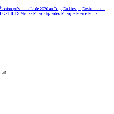
Élection présidentielle de 2020 au Togo
En kiosque
Environnment
GLOPHILES
Médias
Music-clip vidéo
Musique
Poème
Portrait
mail