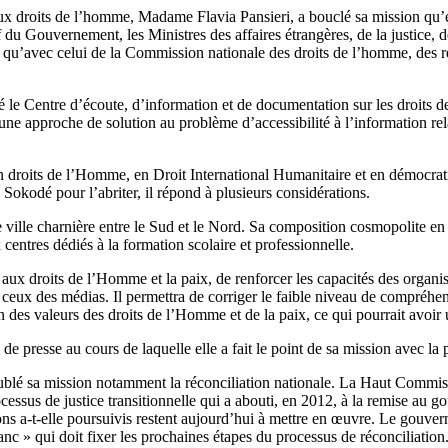
 droits de l’homme, Madame Flavia Pansieri, a bouclé sa mission qu’el
f du Gouvernement, les Ministres des affaires étrangères, de la justice, 
qu’avec celui de la Commission nationale des droits de l’homme, des rep
le Centre d’écoute, d’information et de documentation sur les droits de 
e approche de solution au problème d’accessibilité à l’information rela
 droits de l’Homme, en Droit International Humanitaire et en démocratie 
Sokodé pour l’abriter, il répond à plusieurs considérations.
ille charnière entre le Sud et le Nord. Sa composition cosmopolite en fa
centres dédiés à la formation scolaire et professionnelle.
 aux droits de l’Homme et la paix, de renforcer les capacités des organi
 ceux des médias. Il permettra de corriger le faible niveau de compréhe
on des valeurs des droits de l’Homme et de la paix, ce qui pourrait avoir
 presse au cours de laquelle elle a fait le point de sa mission avec la 
ublé sa mission notamment la réconciliation nationale. La Haut Commissa
ssus de justice transitionnelle qui a abouti, en 2012, à la remise au 
ons a-t-elle poursuivis restent aujourd’hui à mettre en œuvre. Le gouve
c » qui doit fixer les prochaines étapes du processus de réconciliation. P