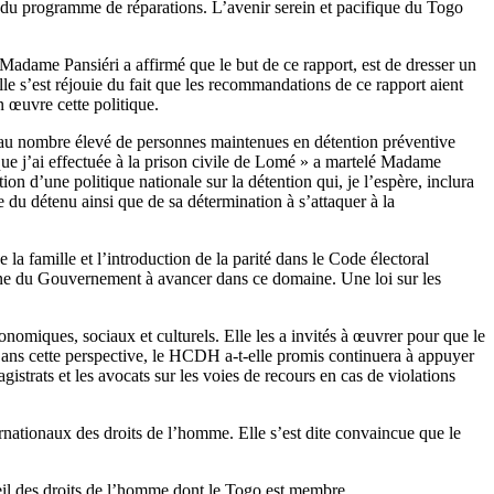
ion du programme de réparations. L’avenir serein et pacifique du Togo
adame Pansiéri a affirmé que le but de ce rapport, est de dresser un
lle s’est réjouie du fait que les recommandations de ce rapport aient
en œuvre cette politique.
ie, au nombre élevé de personnes maintenues en détention préventive
e que j’ai effectuée à la prison civile de Lomé » a martelé Madame
tion d’une politique nationale sur la détention qui, je l’espère, inclura
e du détenu ainsi que de sa détermination à s’attaquer à la
la famille et l’introduction de la parité dans le Code électoral
rtaine du Gouvernement à avancer dans ce domaine. Une loi sur les
onomiques, sociaux et culturels. Elle les a invités à œuvrer pour que le
. Dans cette perspective, le HCDH a-t-elle promis continuera à appuyer
gistrats et les avocats sur les voies de recours en cas de violations
ationaux des droits de l’homme. Elle s’est dite convaincue que le
eil des droits de l’homme dont le Togo est membre.