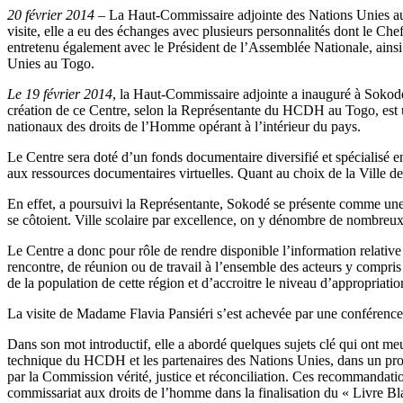
20 février 2014
– La Haut-Commissaire adjointe des Nations Unies aux
visite, elle a eu des échanges avec plusieurs personnalités dont le Che
entretenu également avec le Président de l’Assemblée Nationale, ainsi 
Unies au Togo.
Le 19 février 2014
, la Haut-Commissaire adjointe a inauguré à Sokodé 
création de ce Centre, selon la Représentante du HCDH au Togo, est un
nationaux des droits de l’Homme opérant à l’intérieur du pays.
Le Centre sera doté d’un fonds documentaire diversifié et spécialisé en
aux ressources documentaires virtuelles. Quant au choix de la Ville de 
En effet, a poursuivi la Représentante, Sokodé se présente comme une v
se côtoient. Ville scolaire par excellence, on y dénombre de nombreux 
Le Centre a donc pour rôle de rendre disponible l’information relative
rencontre, de réunion ou de travail à l’ensemble des acteurs y compris
de la population de cette région et d’accroitre le niveau d’appropriati
La visite de Madame Flavia Pansiéri s’est achevée par une conférence de
Dans son mot introductif, elle a abordé quelques sujets clé qui ont me
technique du HCDH et les partenaires des Nations Unies, dans un proce
par la Commission vérité, justice et réconciliation. Ces recommandati
commissariat aux droits de l’homme dans la finalisation du « Livre Blan