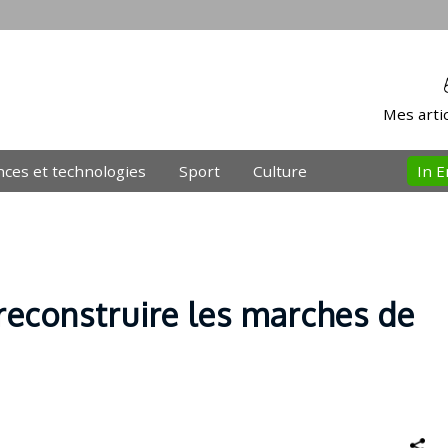
Mes artic
nces et technologies
Sport
Culture
In E
 reconstruire les marches de