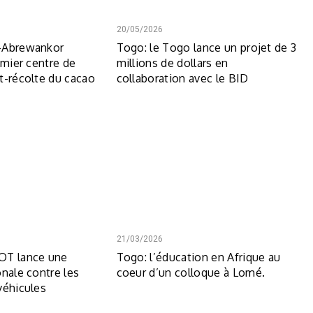
20/05/2026
-Abrewankor
Togo: le Togo lance un projet de 3
emier centre de
millions de dollars en
t-récolte du cacao
collaboration avec le BID
21/03/2026
OT lance une
Togo: l’éducation en Afrique au
onale contre les
coeur d’un colloque à Lomé.
véhicules