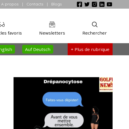
A propos
|
Contacts
|
Blogs
les favoris
Newsletters
Rechercher
nglish
Auf Deutsch
+ Plus
de rubrique