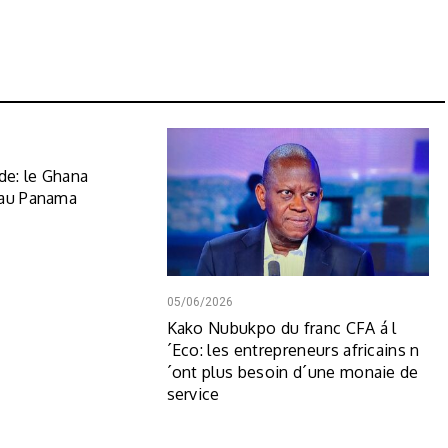
e: le Ghana
 au Panama
05/06/2026
Kako Nubukpo du franc CFA á l
´Eco: les entrepreneurs africains n
´ont plus besoin d´une monaie de
service