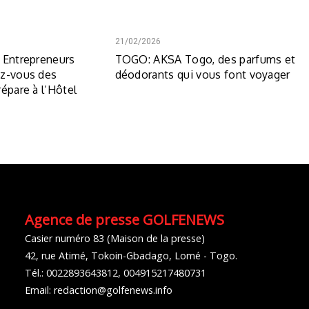
21/02/2026
 Entrepreneurs
TOGO: AKSA Togo, des parfums et
ez-vous des
déodorants qui vous font voyager
épare à l’Hôtel
Agence de presse GOLFENEWS
Casier numéro 83 (Maison de la presse)
42, rue Atimé, Tokoin-Gbadago, Lomé - Togo.
Tél.: 0022893643812, 004915217480731
Email: redaction@golfenews.info