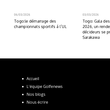
06/03/2026
03/03/2026
Togo:le démarrage des
Togo: Gala des
championnats sportifs á l´UL
2026, un rend
décideurs se pr
Sarakawa
Accueil
L'équipe Golfenews
Nos blogs
Nous écrire