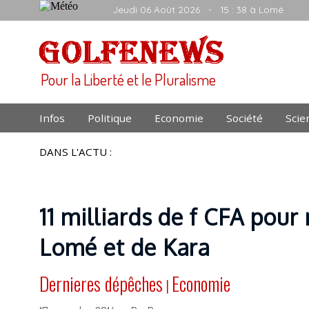
Jeudi 06 Août 2026
- 15 : 38 à Lomé
Pour la Liberté et le Pluralisme
Infos
Politique
Economie
Société
Scie
DANS L'ACTU :
11 milliards de f CFA pour
Lomé et de Kara
Dernieres dépêches
Economie
|