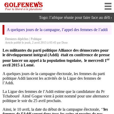
Pour la liberté et le pluralisme
Togo: l’afrique réunie pour faire face au défi de 
A quelques jours de la campagne, l’appel des femmes de l’addi
|
Dernieres dépêches
Politique
Article publié le jeudi, 2 avril 2015 à 05:45 par Doso
Les militantes du parti politique Alliance des démocrates pour
le développement intégral (Addi) était en conférence de presse
er
pour lancer un appel à la population togolaise, le mercredi 1
avril 2015 à Lomé.
A quelques jours de la campagne électorale, les femmes du parti
politique Addi lancent les activités de la Ligue des femmes de
l’Addi.
La Ligue des femmes de l’Addi estime que la candidature du Pr
Tchabouré Aimé Gogue vient à point nommé pour une alternance
politique le soir du 25 avril prochain.
Ainsi, le 10 avril, la date du début de la campagne électorale, ‘
’les
femmes de l’Addi seront dans tous les coins et recoins de nos