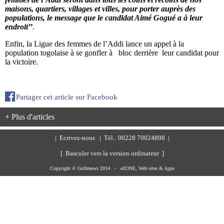
maisons, quartiers, villages et villes, pour porter auprès des
populations, le message que le candidat Aimé Gogué a à leur
endroit’’
.
Enfin, la Ligue des femmes de l’Addi lance un appel à la
population togolaise à se gonfler à bloc derrière leur candidat pour
la victoire.
Partager cet article sur Facebook
+ Plus d'articles
|
Ecrivez-nous
| Tél.: 00228 70024898 |
[ Basculer vers la version ordinateur ]
Copyright © Golfenews 2014 -
eZONE, Web sites & Apps