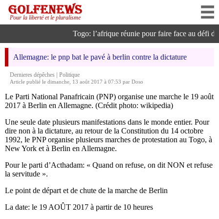
Pour la liberté et le pluralisme
Togo: l’afrique réunie pour faire face au défi de l
Allemagne: le pnp bat le pavé à berlin contre la dictature
|
Dernieres dépêches
Politique
Article publié le dimanche, 13 août 2017 à 07:53 par Doso
Le Parti National Panafricain (PNP) organise une marche le 19 août
2017 à Berlin en Allemagne. (Crédit photo: wikipedia)
Une seule date plusieurs manifestations dans le monde entier. Pour
dire non à la dictature, au retour de la Constitution du 14 octobre
1992, le PNP organise plusieurs marches de protestation au Togo, à
New York et à Berlin en Allemagne.
Pour le parti d’Acthadam: « Quand on refuse, on dit NON et refuse
la servitude ».
Le point de départ et de chute de la marche de Berlin
La date: le 19 AOÛT 2017 à partir de 10 heures