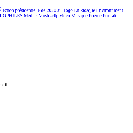
Élection présidentielle de 2020 au Togo
En kiosque
Environnment
GLOPHILES
Médias
Music-clip vidéo
Musique
Poème
Portrait
mail