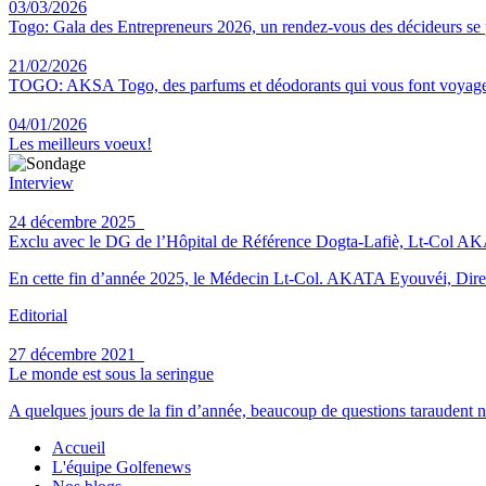
03/03/2026
Togo: Gala des Entrepreneurs 2026, un rendez-vous des décideurs se
21/02/2026
TOGO: AKSA Togo, des parfums et déodorants qui vous font voyag
04/01/2026
Les meilleurs voeux!
Interview
24 décembre 2025
Exclu avec le DG de l’Hôpital de Référence Dogta-Lafiè, Lt-Col AKATA 
En cette fin d’année 2025, le Médecin Lt-Col. AKATA Eyouvéi, Direct
Editorial
27 décembre 2021
Le monde est sous la seringue
A quelques jours de la fin d’année, beaucoup de questions taraudent n
Accueil
L'équipe Golfenews