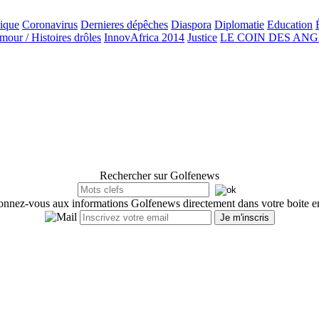
ique
Coronavirus
Dernieres dépêches
Diaspora
Diplomatie
Education
our / Histoires drôles
InnovAfrica 2014
Justice
LE COIN DES AN
Rechercher sur Golfenews
nnez-vous aux informations Golfenews directement dans votre boite e