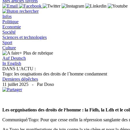
Mes articles favoris
Infos
Politique
Economie
Société
Sciences et technologies
Sport
Culture
+ Plus
de rubrique
Auf Deutsch
In English
DANS L'ACTU :
Togo: les oragisations des droits de l´homme condamnent
Dernieres dépêches
11 juillet 2025 - Par Doso
Les orgqnisations des droits de l‘homme : la Fidh, la Ldh et le co
Communiqué/Togo: Pour que cesse enfin la répression sanglante des m
Au Togo les manifestations de juin contre la vie chère et pour la dém