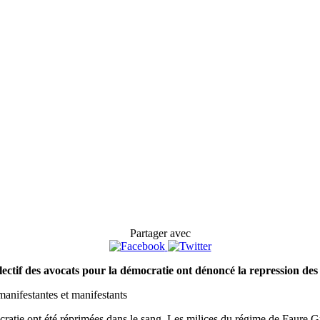
Partager avec
llectif des avocats pour la démocratie ont dénoncé la repression de
anifestantes et manifestants
ocratie ont été réprimées dans le sang. Les milices du régime de Faure 