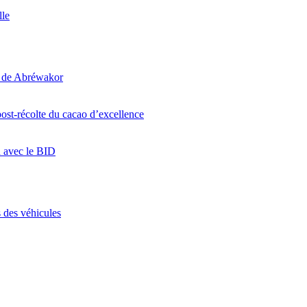
lle
i de Abréwakor
ost-récolte du cacao d’excellence
n avec le BID
 des véhicules