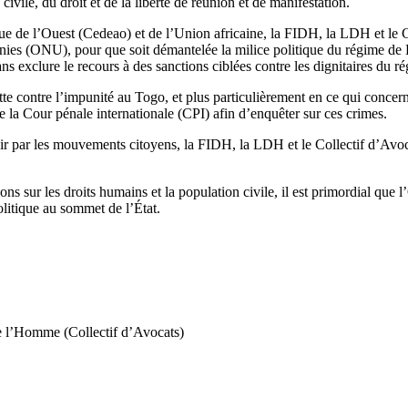
ivile, du droit et de la liberté de réunion et de manifestation.
e de l’Ouest (Cedeao) et de l’Union africaine, la FIDH, la LDH et le 
unies (ONU), pour que soit démantelée la milice politique du régime de 
 sans exclure le recours à des sanctions ciblées contre les dignitaires du
lutte contre l’impunité au Togo, et plus particulièrement en ce qui conce
de la Cour pénale internationale (CPI) afin d’enquêter sur ces crimes.
enir par les mouvements citoyens, la FIDH, la LDH et le Collectif d’Av
ssions sur les droits humains et la population civile, il est primordial
litique au sommet de l’État.
 de l’Homme (Collectif d’Avocats)