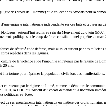
igue des droits de l’Homme) et le collectif des Avocats pour la démocra
d’une enquête internationale indépendante sur ces faits et œuvrer au d
stes blogueurs, aujourd’hui réunis au sein du Mouvement du 6 juin (M66),
isonnements politiques et le coup de force constitutionnel perpétré en ma
 forces de sécurité et de défense, mais aussi et surtout par des miliciens
s corps repêchés dans les lagunes.
e culture de la violence et de l’impunité entretenue par le régime de Lom
s 20 ans.
 la torture pour réprimer la population civile lors des manifestations, 
e et entretenue par le régime de Lomé, comme le démontre le communiqu
 La FIDH, la LDH et Collectif d’Avocats demandent la libération immédia
iers politiques au Togo.
pect de ses engagements internationaux en matière des droits humains, n