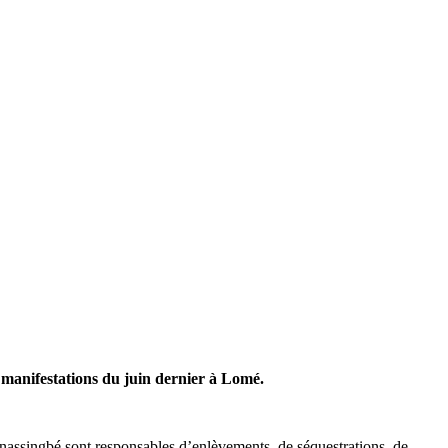
s manifestations du juin dernier à Lomé.
Gnassingbé sont responsables d’enlèvements, de séquestrations, de