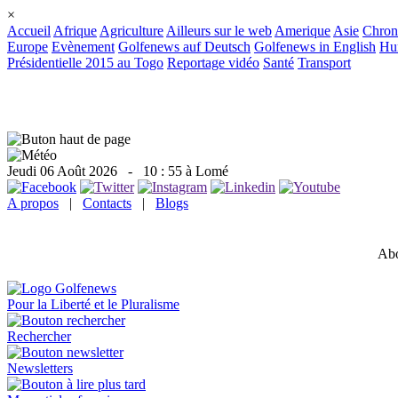
×
Accueil
Afrique
Agriculture
Ailleurs sur le web
Amerique
Asie
Chron
Europe
Evènement
Golfenews auf Deutsch
Golfenews in English
Hum
Présidentielle 2015 au Togo
Reportage vidéo
Santé
Transport
Jeudi 06 Août 2026
- 10 : 55 à Lomé
A propos
|
Contacts
|
Blogs
Abo
Pour la Liberté et le Pluralisme
Rechercher
Newsletters