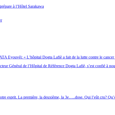
 prépare à l’Hôtel Sarakawa
er
Eyouvéi: « L’hôpital Dogta Lafiè a fait de la lutte contre le cancer l’
eur Général de l’Hôpital de Référence Dogta Lafiè, s’est confié à no
otre esprit. La première, la deuxième, la 3e…..dose. Qui l’eût cru? Qu