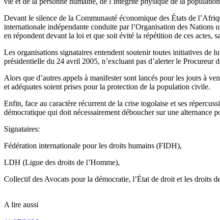
vie et de la personne humaine, de l’intégrité physique de la population c
Devant le silence de la Communauté économique des États de l’Afriqu
internationale indépendante conduite par l’Organisation des Nations 
en répondent devant la loi et que soit évité la répétition de ces actes,
Les organisations signataires entendent soutenir toutes initiatives de 
présidentielle du 24 avril 2005, n’excluant pas d’alerter le Procureur 
Alors que d’autres appels à manifester sont lancés pour les jours à v
et adéquates soient prises pour la protection de la population civile.
Enfin, face au caractère récurrent de la crise togolaise et ses répercu
démocratique qui doit nécessairement déboucher sur une alternance po
Signataires:
Fédération internationale pour les droits humains (FIDH),
LDH (Ligue des droits de l’Homme),
Collectif des Avocats pour la démocratie, l’État de droit et les droits
A lire aussi