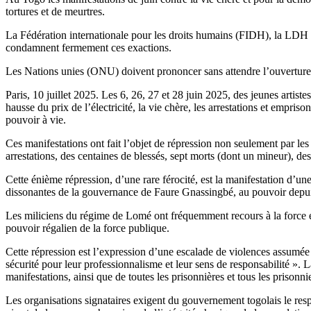
tortures et de meurtres.
La Fédération internationale pour les droits humains (FIDH), la LDH (L
condamnent fermement ces exactions.
Les Nations unies (ONU) doivent prononcer sans attendre l’ouverture 
Paris, 10 juillet 2025. Les 6, 26, 27 et 28 juin 2025, des jeunes arti
hausse du prix de l’électricité, la vie chère, les arrestations et empr
pouvoir à vie.
Ces manifestations ont fait l’objet de répression non seulement par les
arrestations, des centaines de blessés, sept morts (dont un mineur), de
Cette énième répression, d’une rare férocité, est la manifestation d’un
dissonantes de la gouvernance de Faure Gnassingbé, au pouvoir depui
Les miliciens du régime de Lomé ont fréquemment recours à la force et à
pouvoir régalien de la force publique.
Cette répression est l’expression d’une escalade de violences assumé
sécurité pour leur professionnalisme et leur sens de responsabilité ».
manifestations, ainsi que de toutes les prisonnières et tous les prisonn
Les organisations signataires exigent du gouvernement togolais le res