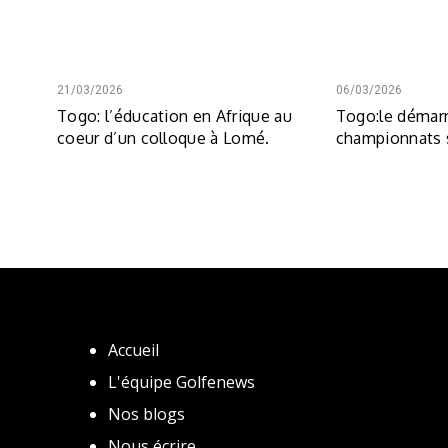
21/03/2026
06/03/2026
Togo: l’éducation en Afrique au
Togo:le démar
coeur d’un colloque à Lomé.
championnats s
Accueil
L'équipe Golfenews
Nos blogs
Nous écrire