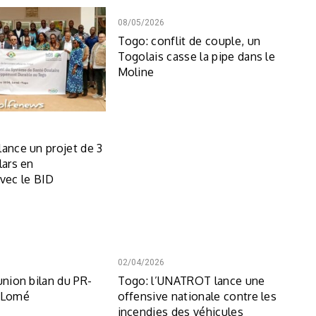
08/05/2026
Togo: conflit de couple, un
Togolais casse la pipe dans le
Moline
lance un projet de 3
lars en
avec le BID
02/04/2026
union bilan du PR-
Togo: l’UNATROT lance une
á Lomé
offensive nationale contre les
incendies des véhicules