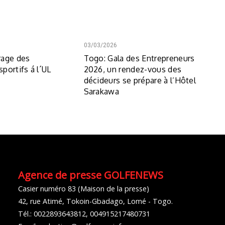
03/03/2026
rage des
Togo: Gala des Entrepreneurs
portifs á l´UL
2026, un rendez-vous des
décideurs se prépare à l’Hôtel
Sarakawa
Agence de presse GOLFENEWS
Casier numéro 83 (Maison de la presse)
42, rue Atimé, Tokoin-Gbadago, Lomé - Togo.
Tél.: 0022893643812, 004915217480731