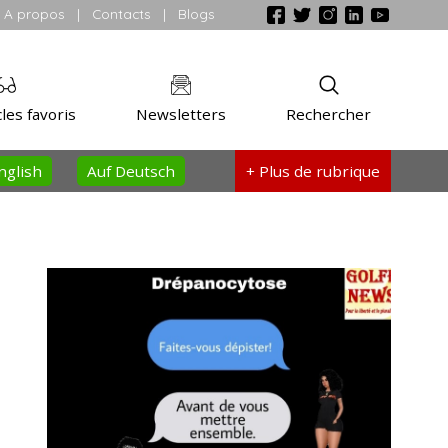
A propos
|
Contacts
|
Blogs
les favoris
Newsletters
Rechercher
nglish
Auf Deutsch
+ Plus
de rubrique