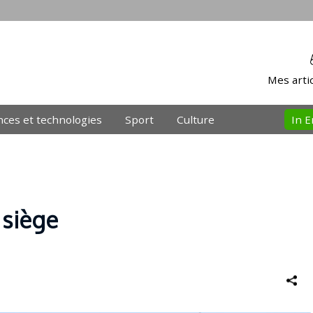
Mes artic
nces et technologies
Sport
Culture
In E
siège