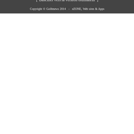
[ Basculer vers la version ordinateur ]
Copyright © Golfenews 2014 -
eZONE, Web sites & Apps