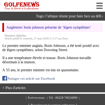
Pour la liberté et le pluralisme
Togo: l’afrique réunie pour faire face au défi de 
Angleterre: boris johnson présente de ‘légers symptômes’
Dernieres dépêches
Article publié le vendredi, 27 mars 2020 à 11:27 par Doso
Le premier ministre anglais, Boris Johnson, a été testé positif avec
de légers symptômes, selon Downing Street.
Il a une température élevée et tousse. Boris Johnson travaille
désormais à la maison.
A 55 ans, le premier ministre est mis en quarantaine.
Partager cet article sur Facebook
+ Plus d'articles
|
Ecrivez-nous
| Tél.: 00228 70024898 |