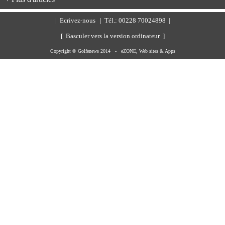
|
Ecrivez-nous
| Tél.: 00228 70024898 |
[ Basculer vers la version ordinateur ]
Copyright © Golfenews 2014 -
eZONE, Web sites & Apps