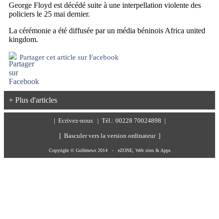
George Floyd est décédé suite à une interpellation violente des
policiers le 25 mai dernier.
La cérémonie a été diffusée par un média béninois Africa united
kingdom.
Partager cet article sur Facebook
+ Plus d'articles
|
Ecrivez-nous
| Tél.: 00228 70024898 |
[ Basculer vers la version ordinateur ]
Copyright © Golfenews 2014 -
eZONE, Web sites & Apps