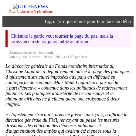
Pour la liberté et le pluralisme
Togo: l’afrique réunie pour faire face au défi de l’
Christine la garde veut tourner la page du pas, mais la
croissance reste toujours faible an afrique
|
Dernieres dépêches
Economie
Article publié le samedi, 19 avril 2014 à 11:57 par Doso
La directrice générale du Fonds monétaire international,
Christine Lagarde, a définitivement tourné la page des politiques
d’ajustement structurel imposées aux pays en difficulté en
contrepartie de son aide. Mais Mme Lagarde n'a pas nié la
« part d'épreuve » contenue dans les politiques de redressement
financier. Les politiques d’austérité de certains pays et le
chômage africains ne facilitent guère une croissance à deux
chiffres.
« L'ajustement structurel, nous ne faisons plus ça », a affirmé la
directrice générale du FMI, renvoyant au passé les mesures
drastiques de réduction des dépenses publiques et
d'augmentation des impôts qui avaient été menées sous la