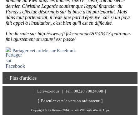
houlette du FMI dans les années 1980 et 1990, soit au siècle
dernier. Christine Lagarde soutient que l'appui financier du
Fonds s'effectue désormais sur la base d'un partenariat. Mais
dans tout partenariat, il reste une part d'épreuve, car si un pays
fait appel à l'institution, c'est bien qu'il est en difficulté.
Lire la suite sur http://www.rfi.fr/economie/20140413-patronne-
fmi-ajustement-structurel-est-passe/
Partager cet article sur Facebook
+ Plus d'articles
|
Ecrivez-nous
| Tél.: 00228 70024898 |
[ Basculer vers la version ordinateur ]
Copyright © Golfenews 2014 -
eZONE, Web sites & Apps