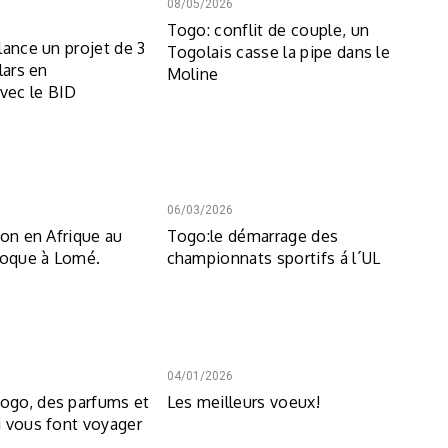
08/05/2026
Togo: conflit de couple, un
lance un projet de 3
Togolais casse la pipe dans le
lars en
Moline
avec le BID
06/03/2026
ion en Afrique au
Togo:le démarrage des
loque à Lomé.
championnats sportifs á l´UL
04/01/2026
go, des parfums et
Les meilleurs voeux!
 vous font voyager