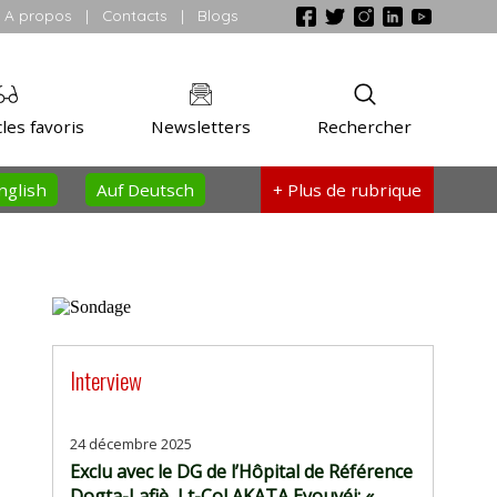
A propos
|
Contacts
|
Blogs
les favoris
Newsletters
Rechercher
nglish
Auf Deutsch
+ Plus
de rubrique
Interview
24 décembre 2025
Exclu avec le DG de l’Hôpital de Référence
Dogta-Lafiè, Lt-Col AKATA Eyouvéi: «