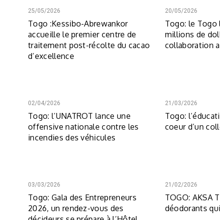
25/05/2026
20/05/2026
Togo :Kessibo-Abrewankor
Togo: le Togo 
accueille le premier centre de
millions de dol
traitement post-récolte du cacao
collaboration 
d’excellence
02/04/2026
21/03/2026
Togo: l’UNATROT lance une
Togo: l’éducat
offensive nationale contre les
coeur d’un col
incendies des véhicules
03/03/2026
21/02/2026
Togo: Gala des Entrepreneurs
TOGO: AKSA To
2026, un rendez-vous des
déodorants qui
décideurs se prépare à l’Hôtel