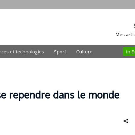
Mes artic
nces et technologies
Sport
Culture
In E
se rependre dans le monde