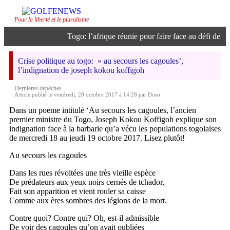
Pour la liberté et le pluralisme
Togo: l’afrique réunie pour faire face au défi de l’int
Crise politique au togo: » au secours les cagoules’,
l’indignation de joseph kokou koffigoh
Dernieres dépêches
Article publié le vendredi, 20 octobre 2017 à 14:28 par Doso
Dans un poeme intitulé ‘Au secours les cagoules, l’ancien
premier ministre du Togo, Joseph Kokou Koffigoh explique son
indignation face à la barbarie qu’a vécu les populations togolaises
de mercredi 18 au jeudi 19 octobre 2017. Lisez plutôt!
Au secours les cagoules
Dans les rues révoltées une très vieille espèce
De prédateurs aux yeux noirs cernés de tchador,
Fait son apparition et vient rouler sa caisse
Comme aux ères sombres des légions de la mort.
Contre quoi? Contre qui? Oh, est-il admissible
De voir des cagoules qu’on avait oubliées