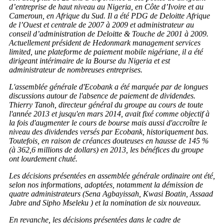
d’entreprise de haut niveau au Nigeria, en Côte d’Ivoire et au
Cameroun, en Afrique du Sud. Il a été PDG de Deloitte Afrique
de l’Ouest et centrale de 2007 à 2009 et administrateur au
conseil d’administration de Deloitte & Touche de 2001 à 2009.
Actuellement président de Hedonmark management services
limited, une plateforme de paiement mobile nigériane, il a été
dirigeant intérimaire de la Bourse du Nigeria et est
administrateur de nombreuses entreprises.
L'assemblée générale d'Ecobank a été marquée par de longues
discussions autour de l'absence de paiement de dividendes.
Thierry Tanoh, directeur général du groupe au cours de toute
l'année 2013 et jusqu'en mars 2014, avait fixé comme objectif à
la fois d'augmenter le cours de bourse mais aussi d'accroître le
niveau des dividendes versés par Ecobank, historiquement bas.
Toutefois, en raison de créances douteuses en hausse de 145 %
(à 362,6 millions de dollars) en 2013, les bénéfices du groupe
ont lourdement chuté.
Les décisions présentées en assemblée générale ordinaire ont été,
selon nos informations, adoptées, notamment la démission de
quatre administrateurs (Sena Agbayissah, Kwasi Boatin, Assaad
Jabre and Sipho Mseleku ) et la nomination de six nouveaux.
En revanche, les décisions présentées dans le cadre de