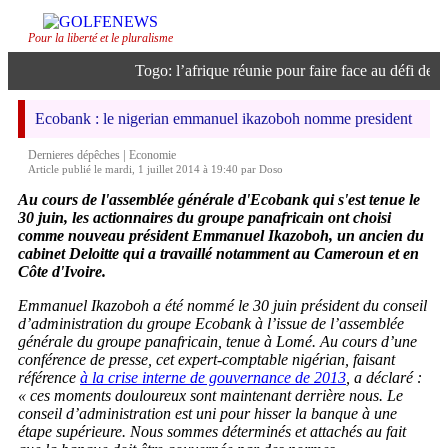
Pour la liberté et le pluralisme
Togo: l’afrique réunie pour faire face au défi de l’in
Ecobank : le nigerian emmanuel ikazoboh nomme president
|
Dernieres dépêches
Economie
Article publié le mardi, 1 juillet 2014 à 19:40 par Doso
Au cours de l'assemblée générale d'Ecobank qui s'est tenue le
30 juin, les actionnaires du groupe panafricain ont choisi
comme nouveau président Emmanuel Ikazoboh, un ancien du
cabinet Deloitte qui a travaillé notamment au Cameroun et en
Côte d'Ivoire.
Emmanuel Ikazoboh a été nommé le 30 juin président du conseil
d’administration du groupe Ecobank à l’issue de l’assemblée
générale du groupe panafricain, tenue à Lomé. Au cours d’une
conférence de presse, cet expert-comptable nigérian, faisant
référence
à la crise interne de gouvernance de 2013
, a déclaré :
« ces moments douloureux sont maintenant derrière nous. Le
conseil d’administration est uni pour hisser la banque à une
étape supérieure. Nous sommes déterminés et attachés au fait