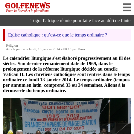
Pour la liberté et le pluralisme
Togo: l’afrique réunie pour faire face au défi de l’intelligenc
Eglise catholique : qu’est-ce que le temps ordinaire ?
Réligion
Article publié le lundi, 13 janvier 2014 à 08:13 par Doso
Le calendrier liturgique s'est élaboré progressivement au fil des
siècles. Son dernier remaniement date de 1969, dans le
prolongement de la réforme liturgique décidée au concile
Vatican II.
Les chrétiens catholiques sont rentrés dans le temps
ordinaire ce lundi 13 janvier 2014. Le temps ordinaire (tempus
per annum,en latin comprend 33 ou 34 semaines. Allons à la
découverte du temps ordinaire.