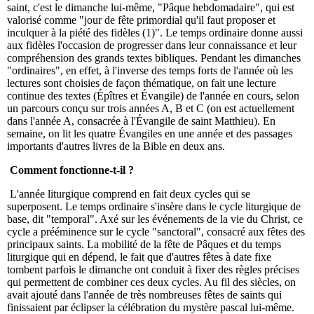
saint, c'est le dimanche lui-même, "Pâque hebdomadaire", qui est
valorisé comme "jour de fête primordial qu'il faut proposer et
inculquer à la piété des fidèles (1)". Le temps ordinaire donne aussi
aux fidèles l'occasion de progresser dans leur connaissance et leur
compréhension des grands textes bibliques. Pendant les dimanches
"ordinaires", en effet, à l'inverse des temps forts de l'année où les
lectures sont choisies de façon thématique, on fait une lecture
continue des textes (Épîtres et Évangile) de l'année en cours, selon
un parcours conçu sur trois années A, B et C (on est actuellement
dans l'année A, consacrée à l'Évangile de saint Matthieu). En
semaine, on lit les quatre Évangiles en une année et des passages
importants d'autres livres de la Bible en deux ans.
Comment fonctionne-t-il ?
L'année liturgique comprend en fait deux cycles qui se
superposent. Le temps ordinaire s'insère dans le cycle liturgique de
base, dit "temporal". Axé sur les événements de la vie du Christ, ce
cycle a prééminence sur le cycle "sanctoral", consacré aux fêtes des
principaux saints. La mobilité de la fête de Pâques et du temps
liturgique qui en dépend, le fait que d'autres fêtes à date fixe
tombent parfois le dimanche ont conduit à fixer des règles précises
qui permettent de combiner ces deux cycles. Au fil des siècles, on
avait ajouté dans l'année de très nombreuses fêtes de saints qui
finissaient par éclipser la célébration du mystère pascal lui-même.