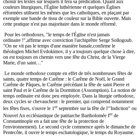
choisir les textes sur lesquels il fera sa prédication. Quant aux
couleurs liturgiques, l'Église luthérienne et quelques Églises
réformées utilisent les mêmes que les catholiques, en plaçant par
exemple une bande de tissu de couleur sur la Bible ouverte. Mais
cette pratique n'est pas majoritaire dans le monde réformé.
Pour les orthodoxes, "le temps de l'Église n'est jamais
ordinaire !",affirme avec conviction l'archiprêtre Serge Sollogoub.
"On ne vit pas le temps d'une manière banale,confirme le
théologien Michel Evdokimov, il y a toujours quelque chose à dire,
on est toujours en chemin vers une fête du Christ, de la Vierge
Marie, d'un saint…"
Le monde orthodoxe compte en effet de très nombreuses fêtes de
saints, quatre temps de Carême : le Carême de Noël, le Grand
Carême de Pâques, le Carême précédant la fête de saint Pierre et
saint Paul et le Carême de la Dormition (Assomption). La notion de
temps ordinaire est donc peu employée. Dans la liturgie orthodoxe,
deux cycles se chevauchent : le premier, qui comprend notamment
er
les fêtes fixes, s'ouvre le 1
septembre sur la fête de l'"Indiction" ou
er
Nouvel An ecclésiastique (le patriarche Bartholomée I
de
Constantinople en a fait une fête de la protection de
l'environnement). Le second cycle commence après le dimanche de
Pentecôte, il ouvre le temps eschatologique, le temps du Royaume.