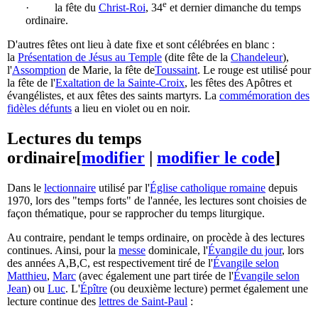
e
· la fête du
Christ-Roi
, 34
et dernier dimanche du temps
ordinaire.
D'autres fêtes ont lieu à date fixe et sont célébrées en blanc :
la
Présentation de Jésus au Temple
(dite fête de la
Chandeleur
),
l'
Assomption
de Marie, la fête de
Toussaint
. Le rouge est utilisé pour
la fête de l'
Exaltation de la Sainte-Croix
, les fêtes des Apôtres et
évangélistes, et aux fêtes des saints martyrs. La
commémoration des
fidèles défunts
a lieu en violet ou en noir.
Lectures du temps
ordinaire
[
modifier
|
modifier le code
]
Dans le
lectionnaire
utilisé par l'
Église catholique romaine
depuis
1970, lors des "temps forts" de l'année, les lectures sont choisies de
façon thématique, pour se rapprocher du temps liturgique.
Au contraire, pendant le temps ordinaire, on procède à des lectures
continues. Ainsi, pour la
messe
dominicale, l'
Évangile du jour
, lors
des années A,B,C, est respectivement tiré de l'
Évangile selon
Matthieu
,
Marc
(avec également une part tirée de l'
Évangile selon
Jean
) ou
Luc
. L'
Épître
(ou deuxième lecture) permet également une
lecture continue des
lettres de Saint-Paul
: