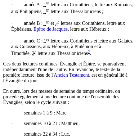
re
· année A :
1
lettre aux Corinthiens, lettre aux Romains,
re
aux Philippiens,
1
lettre aux Thessaloniciens ;
re
e
· année B :
1
et
2
lettres aux Corinthiens, lettre aux
Éphésiens,
Épître de Jacques
, lettre aux Hébreux ;
re
· année C :
1
lettre aux Corinthiens et lettre aux Galates,
aux Colossiens, aux Hébreux, à Philémon et à
e
2
Timothée,
2
lettre aux Thessaloniciens
.
Ces deux lectures continues, Évangile et Épître, se poursuivent
indépendamment l'une de l'autre. En revanche, le texte de la
première lecture, issu de l'
Ancien Testament
, est en général lié à
l'Évangile du jour.
En outre, lors des messes de semaine du temps ordinaire, on
procède également à une lecture continue de l'ensemble des
Évangiles, selon le cycle suivant :
· semaines 1 à 9 : Marc,
· semaines 10 à 21 : Matthieu,
· semaines 22 à 34 : Luc,