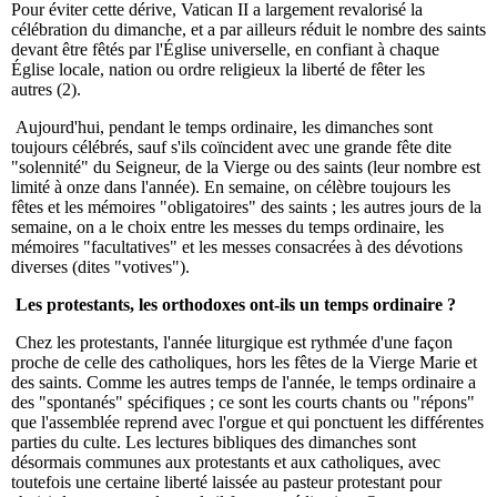
Pour éviter cette dérive, Vatican II a largement revalorisé la
célébration du dimanche, et a par ailleurs réduit le nombre des saints
devant être fêtés par l'Église universelle, en confiant à chaque
Église locale, nation ou ordre religieux la liberté de fêter les
autres (2).
Aujourd'hui, pendant le temps ordinaire, les dimanches sont
toujours célébrés, sauf s'ils coïncident avec une grande fête dite
"solennité" du Seigneur, de la Vierge ou des saints (leur nombre est
limité à onze dans l'année). En semaine, on célèbre toujours les
fêtes et les mémoires "obligatoires" des saints ; les autres jours de la
semaine, on a le choix entre les messes du temps ordinaire, les
mémoires "facultatives" et les messes consacrées à des dévotions
diverses (dites "votives").
Les protestants, les orthodoxes ont-ils un temps ordinaire ?
Chez les protestants, l'année liturgique est rythmée d'une façon
proche de celle des catholiques, hors les fêtes de la Vierge Marie et
des saints. Comme les autres temps de l'année, le temps ordinaire a
des "spontanés" spécifiques ; ce sont les courts chants ou "répons"
que l'assemblée reprend avec l'orgue et qui ponctuent les différentes
parties du culte. Les lectures bibliques des dimanches sont
désormais communes aux protestants et aux catholiques, avec
toutefois une certaine liberté laissée au pasteur protestant pour