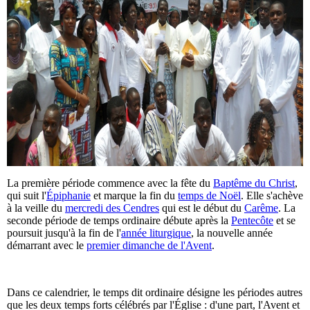
La première période commence avec la fête du
Baptême du Christ
,
qui suit l'
Épiphanie
et marque la fin du
temps de Noël
. Elle s'achève
à la veille du
mercredi des Cendres
qui est le début du
Carême
. La
seconde période de temps ordinaire débute après la
Pentecôte
et se
poursuit jusqu'à la fin de l'
année liturgique
, la nouvelle année
démarrant avec le
premier dimanche de l'Avent
.
Dans ce calendrier, le temps dit ordinaire désigne les périodes autres
que les deux temps forts célébrés par l'Église : d'une part, l'Avent et