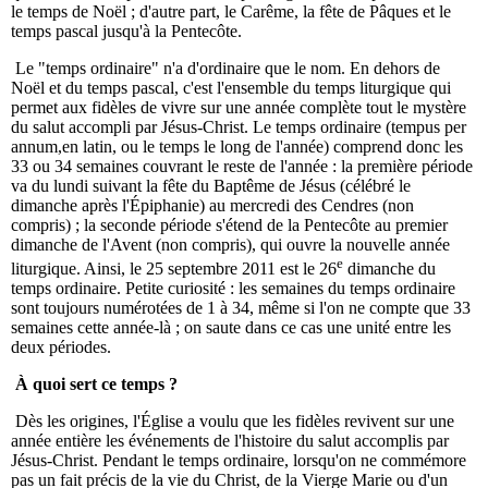
le temps de Noël ; d'autre part, le Carême, la fête de Pâques et le
temps pascal jusqu'à la Pentecôte.
Le "temps ordinaire" n'a d'ordinaire que le nom. En dehors de
Noël et du temps pascal, c'est l'ensemble du temps liturgique qui
permet aux fidèles de vivre sur une année complète tout le mystère
du salut accompli par Jésus-Christ. Le temps ordinaire (tempus per
annum,en latin, ou le temps le long de l'année) comprend donc les
33 ou 34 semaines couvrant le reste de l'année : la première période
va du lundi suivant la fête du Baptême de Jésus (célébré le
dimanche après l'Épiphanie) au mercredi des Cendres (non
compris) ; la seconde période s'étend de la Pentecôte au premier
dimanche de l'Avent (non compris), qui ouvre la nouvelle année
e
liturgique. Ainsi, le 25 septembre 2011 est le 26
dimanche du
temps ordinaire. Petite curiosité : les semaines du temps ordinaire
sont toujours numérotées de 1 à 34, même si l'on ne compte que 33
semaines cette année-là ; on saute dans ce cas une unité entre les
deux périodes.
À quoi sert ce temps ?
Dès les origines, l'Église a voulu que les fidèles revivent sur une
année entière les événements de l'histoire du salut accomplis par
Jésus-Christ. Pendant le temps ordinaire, lorsqu'on ne commémore
pas un fait précis de la vie du Christ, de la Vierge Marie ou d'un