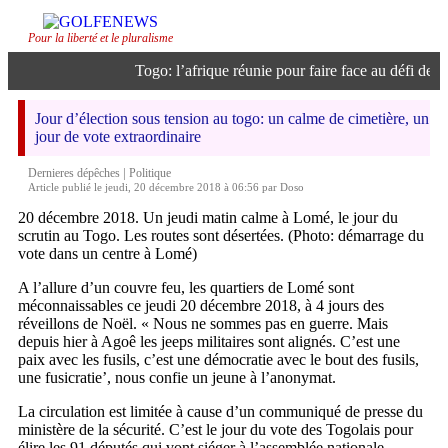
Pour la liberté et le pluralisme
Togo: l’afrique réunie pour faire face au défi de l’in
Jour d’élection sous tension au togo: un calme de cimetière, un
jour de vote extraordinaire
|
Dernieres dépêches
Politique
Article publié le jeudi, 20 décembre 2018 à 06:56 par Doso
20 décembre 2018. Un jeudi matin calme à Lomé, le jour du
scrutin au Togo. Les routes sont désertées. (Photo: démarrage du
vote dans un centre à Lomé)
A l’allure d’un couvre feu, les quartiers de Lomé sont
méconnaissables ce jeudi 20 décembre 2018, à 4 jours des
réveillons de Noël. « Nous ne sommes pas en guerre. Mais
depuis hier à Agoê les jeeps militaires sont alignés. C’est une
paix avec les fusils, c’est une démocratie avec le bout des fusils,
une fusicratie’, nous confie un jeune à l’anonymat.
La circulation est limitée à cause d’un communiqué de presse du
ministère de la sécurité. C’est le jour du vote des Togolais pour
élire les 91 députés qui vont siéger à l’assemblée nationale.