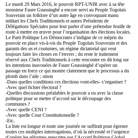
Le mardi 29 Mars 2016, le pouvoir RPT-UNIR avec à sa tête
monsieur Faure Gnassingbé a encore servi au Peuple Togolais
Souverain un folklore d’un autre âge en convoquant manu
militari les Chefs Traditionnels et autres Présidents de
Délégations Spéciales pour leur parler d’une prétendue feuille de
route à mettre en œuvre pour l’organisation des élections locales.
Le Parti Politique Les Démocrates s’indigne de ce mépris du
pouvoir en place vis-à-vis du Peuple Togolais Souverain et des
garants des us et coutumes, un régime dictatorial qui veut
toujours faire les choses en l’envers ; du reste le traitement
réservé aux Chefs Traditionnels à cette rencontre en dit long sur
les intentions inavouées de Faure Gnassingbé d’opérer un
passage en force ce qui montre clairement que le processus a du
plomb dans l’aile ; sinon
-Dans quelles conditions ces élections vont-elles- s’organiser ?
-Avec quel fichier électoral ?
-Quelles discussions préalables le pouvoir a eu avec la classe
politique pour se mettre d’accord sur le découpage des
communes ?
-Avec quelle CENI ?
-Avec quelle Cour Constitutionnelle ?
-Etc.
La liste est longue et toute une journée ne suffirait pour égrener
toutes ces multiples interrogations, d’où la nécessité et l’urgence
d’opérer les réformes prescrites par l’Accord Politique Global.