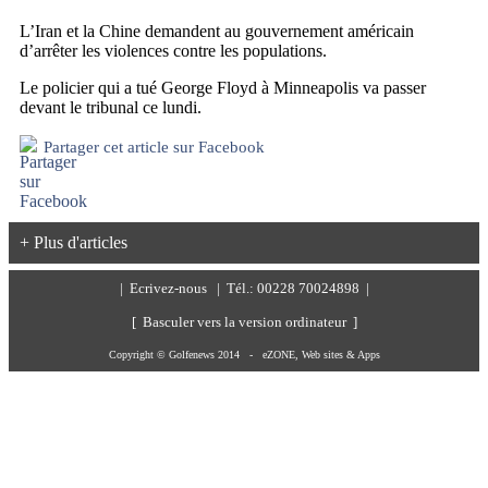
L’Iran et la Chine demandent au gouvernement américain
d’arrêter les violences contre les populations.
Le policier qui a tué George Floyd à Minneapolis va passer
devant le tribunal ce lundi.
Partager cet article sur Facebook
+ Plus d'articles
|
Ecrivez-nous
| Tél.: 00228 70024898 |
[ Basculer vers la version ordinateur ]
Copyright © Golfenews 2014 -
eZONE, Web sites & Apps