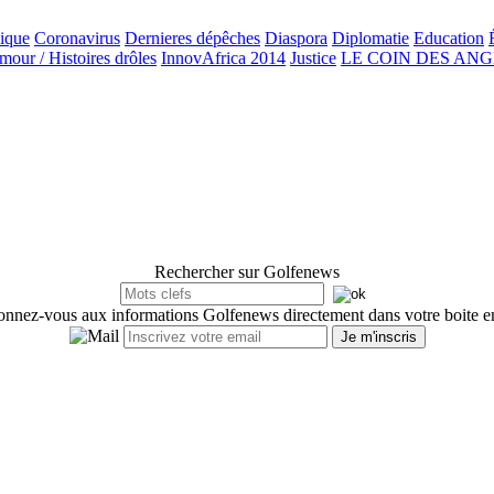
ique
Coronavirus
Dernieres dépêches
Diaspora
Diplomatie
Education
our / Histoires drôles
InnovAfrica 2014
Justice
LE COIN DES AN
Rechercher sur Golfenews
nnez-vous aux informations Golfenews directement dans votre boite e