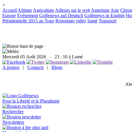
×
Accueil
Afrique
Agriculture
Ailleurs sur le web
Amerique
Asie
Chron
Europe
Evènement
Golfenews auf Deutsch
Golfenews in English
Hum
Présidentielle 2015 au Togo
Reportage vidéo
Santé
Transport
Mercredi 05 Août 2026
- 23 : 10 à Lomé
A propos
|
Contacts
|
Blogs
Abo
Pour la Liberté et le Pluralisme
Rechercher
Newsletters