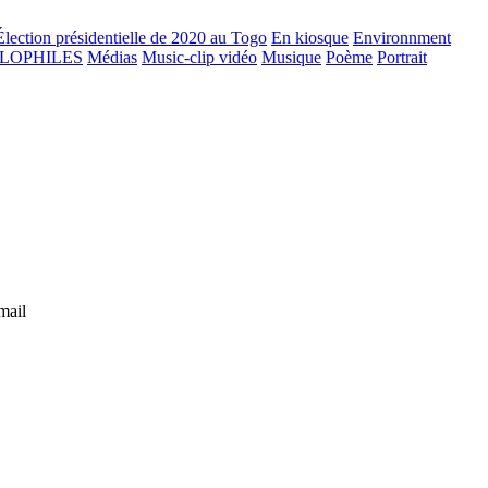
Élection présidentielle de 2020 au Togo
En kiosque
Environnment
GLOPHILES
Médias
Music-clip vidéo
Musique
Poème
Portrait
mail