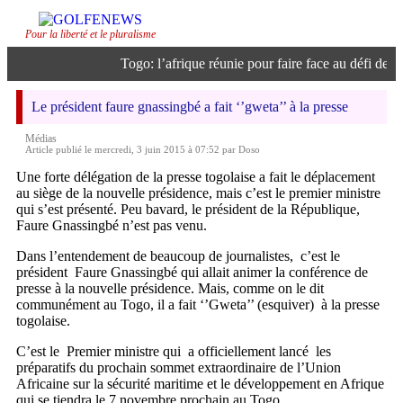
Pour la liberté et le pluralisme
Togo: l’afrique réunie pour faire face au défi de l’in
Le président faure gnassingbé a fait ‘’gweta’’ à la presse
Médias
Article publié le mercredi, 3 juin 2015 à 07:52 par Doso
Une forte délégation de la presse togolaise a fait le déplacement
au siège de la nouvelle présidence, mais c’est le premier ministre
qui s’est présenté. Peu bavard, le président de la République,
Faure Gnassingbé n’est pas venu.
Dans l’entendement de beaucoup de journalistes, c’est le
président Faure Gnassingbé qui allait animer la conférence de
presse à la nouvelle présidence. Mais, comme on le dit
communément au Togo, il a fait ‘’Gweta’’ (esquiver) à la presse
togolaise.
C’est le Premier ministre qui a officiellement lancé les
préparatifs du prochain sommet extraordinaire de l’Union
Africaine sur la sécurité maritime et le développement en Afrique
qui se tiendra le 7 novembre prochain au Togo.