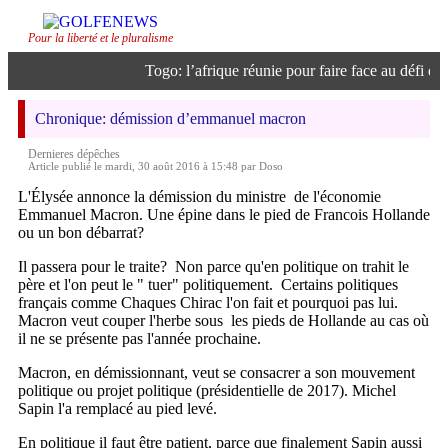
Pour la liberté et le pluralisme
Togo: l’afrique réunie pour faire face au défi de l’
Chronique: démission d’emmanuel macron
Dernieres dépêches
Article publié le mardi, 30 août 2016 à 15:48 par Doso
L'Élysée annonce la démission du ministre de l'économie
Emmanuel Macron. Une épine dans le pied de Francois Hollande
ou un bon débarrat?
Il passera pour le traite? Non parce qu'en politique on trahit le
père et l'on peut le " tuer" politiquement. Certains politiques
français comme Chaques Chirac l'on fait et pourquoi pas lui.
Macron veut couper l'herbe sous les pieds de Hollande au cas où
il ne se présente pas l'année prochaine.
Macron, en démissionnant, veut se consacrer a son mouvement
politique ou projet politique (présidentielle de 2017). Michel
Sapin l'a remplacé au pied levé.
En politique il faut être patient, parce que finalement Sapin aussi