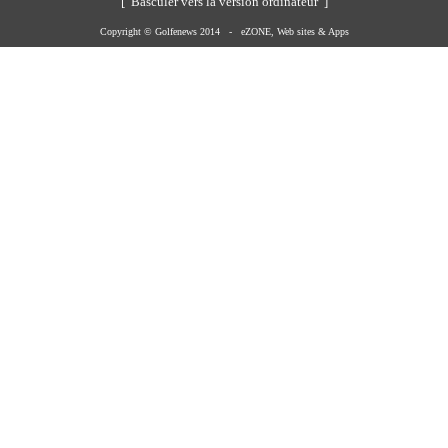
[ Basculer vers la version ordinateur ]
Copyright © Golfenews 2014 -
eZONE, Web sites & Apps