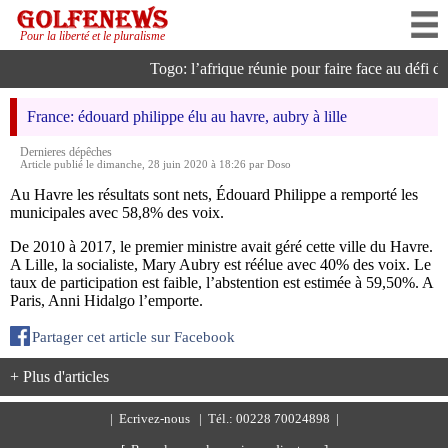
Pour la liberté et le pluralisme
Togo: l’afrique réunie pour faire face au défi de l
France: édouard philippe élu au havre, aubry à lille
Dernieres dépêches
Article publié le dimanche, 28 juin 2020 à 18:26 par Doso
Au Havre les résultats sont nets, Édouard Philippe a remporté les
municipales avec 58,8% des voix.
De 2010 à 2017, le premier ministre avait géré cette ville du Havre.
A Lille, la socialiste, Mary Aubry est réélue avec 40% des voix. Le
taux de participation est faible, l’abstention est estimée à 59,50%. A
Paris, Anni Hidalgo l’emporte.
Partager cet article sur Facebook
+ Plus d'articles
|
Ecrivez-nous
| Tél.: 00228 70024898 |