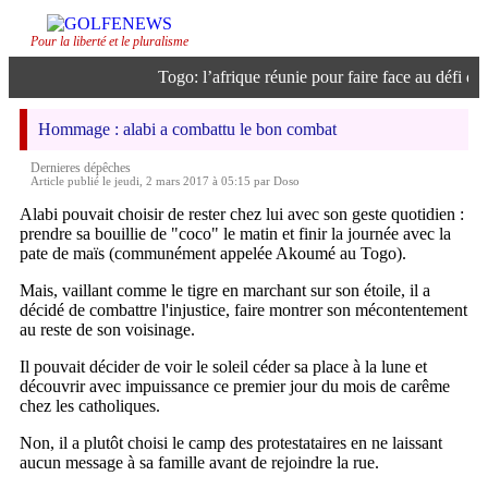
Pour la liberté et le pluralisme
Togo: l’afrique réunie pour faire face au défi de l’
Hommage : alabi a combattu le bon combat
Dernieres dépêches
Article publié le jeudi, 2 mars 2017 à 05:15 par Doso
Alabi pouvait choisir de rester chez lui avec son geste quotidien :
prendre sa bouillie de "coco" le matin et finir la journée avec la
pate de maïs (communément appelée Akoumé au Togo).
Mais, vaillant comme le tigre en marchant sur son étoile, il a
décidé de combattre l'injustice, faire montrer son mécontentement
au reste de son voisinage.
Il pouvait décider de voir le soleil céder sa place à la lune et
découvrir avec impuissance ce premier jour du mois de carême
chez les catholiques.
Non, il a plutôt choisi le camp des protestataires en ne laissant
aucun message à sa famille avant de rejoindre la rue.