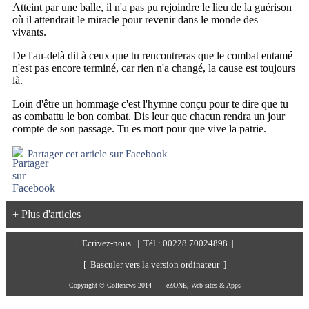
Atteint par une balle, il n'a pas pu rejoindre le lieu de la guérison
où il attendrait le miracle pour revenir dans le monde des
vivants.
De l'au-delà dit à ceux que tu rencontreras que le combat entamé
n'est pas encore terminé, car rien n'a changé, la cause est toujours
là.
Loin d'être un hommage c'est l'hymne conçu pour te dire que tu
as combattu le bon combat. Dis leur que chacun rendra un jour
compte de son passage. Tu es mort pour que vive la patrie.
Partager cet article sur Facebook
+ Plus d'articles
|
Ecrivez-nous
| Tél.: 00228 70024898 |
[ Basculer vers la version ordinateur ]
Copyright © Golfenews 2014 -
eZONE, Web sites & Apps