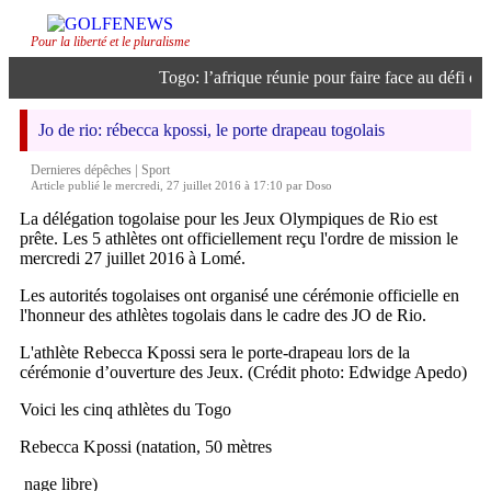
Pour la liberté et le pluralisme
Togo: l’afrique réunie pour faire face au défi de l’
Jo de rio: rébecca kpossi, le porte drapeau togolais
|
Dernieres dépêches
Sport
Article publié le mercredi, 27 juillet 2016 à 17:10 par Doso
La délégation togolaise pour les Jeux Olympiques de Rio est
prête. Les 5 athlètes ont officiellement reçu l'ordre de mission le
mercredi 27 juillet 2016 à Lomé.
Les autorités togolaises ont organisé une cérémonie officielle en
l'honneur des athlètes togolais dans le cadre des JO de Rio.
L'athlète Rebecca Kpossi sera le porte-drapeau lors de la
cérémonie d’ouverture des Jeux. (Crédit photo: Edwidge Apedo)
Voici les cinq athlètes du Togo
Rebecca Kpossi (natation, 50 mètres
nage libre)