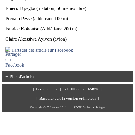
Emeric Kpegba ( natation, 50 mètres libre)
Prénam Pesse (athlétisme 100 m)
Fabrice Kokoutse (Athlétisme 200 m)
Claire Akossiwa Ayivon (avion)
Partager cet article sur Facebook
+ Plus d'articles
|
Ecrivez-nous
| Tél.: 00228 70024898 |
[ Basculer vers la version ordinateur ]
Copyright © Golfenews 2014 -
eZONE, Web sites & Apps