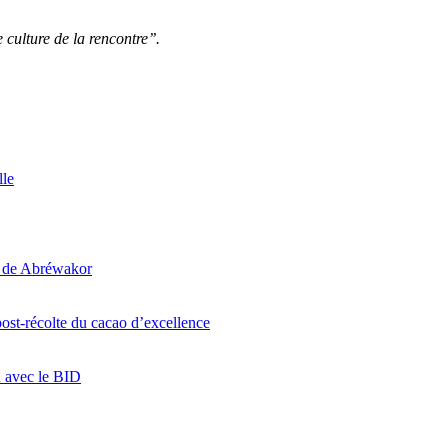
culture de la rencontre’’.
lle
i de Abréwakor
ost-récolte du cacao d’excellence
n avec le BID