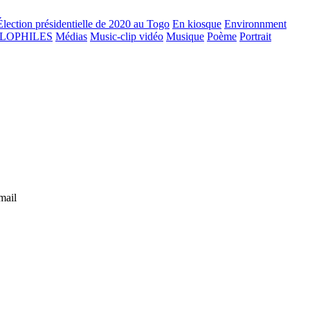
Élection présidentielle de 2020 au Togo
En kiosque
Environnment
GLOPHILES
Médias
Music-clip vidéo
Musique
Poème
Portrait
mail