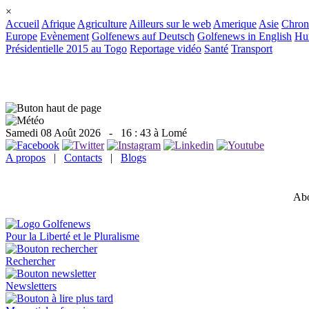
×
Accueil
Afrique
Agriculture
Ailleurs sur le web
Amerique
Asie
Chron
Europe
Evènement
Golfenews auf Deutsch
Golfenews in English
Hum
Présidentielle 2015 au Togo
Reportage vidéo
Santé
Transport
Samedi 08 Août 2026
- 16 : 43 à Lomé
A propos
|
Contacts
|
Blogs
Abo
Pour la Liberté et le Pluralisme
Rechercher
Newsletters