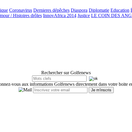
ique
Coronavirus
Dernieres dépêches
Diaspora
Diplomatie
Education
our / Histoires drôles
InnovAfrica 2014
Justice
LE COIN DES AN
Rechercher sur Golfenews
nnez-vous aux informations Golfenews directement dans votre boite e