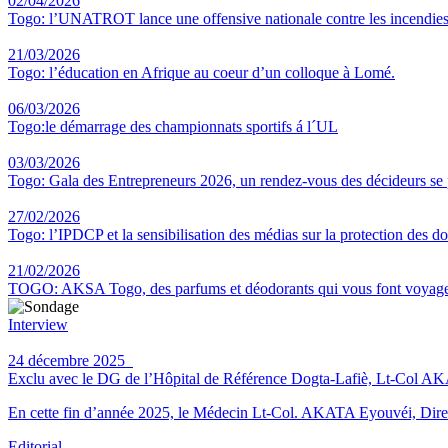
02/04/2026
Togo: l’UNATROT lance une offensive nationale contre les incendies
21/03/2026
Togo: l’éducation en Afrique au coeur d’un colloque à Lomé.
06/03/2026
Togo:le démarrage des championnats sportifs á l´UL
03/03/2026
Togo: Gala des Entrepreneurs 2026, un rendez-vous des décideurs se
27/02/2026
Togo: l’IPDCP et la sensibilisation des médias sur la protection des d
21/02/2026
TOGO: AKSA Togo, des parfums et déodorants qui vous font voyag
Interview
24 décembre 2025
Exclu avec le DG de l’Hôpital de Référence Dogta-Lafiè, Lt-Col AKATA 
En cette fin d’année 2025, le Médecin Lt-Col. AKATA Eyouvéi, Direct
Editorial