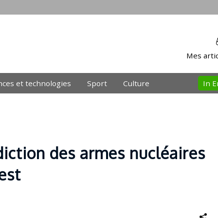
Mes artic
nces et technologies
Sport
Culture
In E
iction des armes nucléaires
est