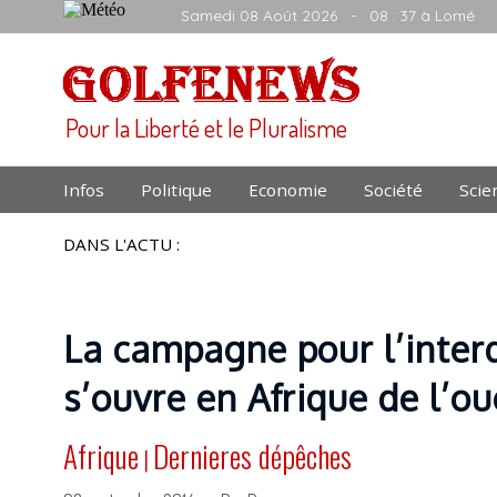
Samedi 08 Août 2026
- 08 : 37 à Lomé
Pour la Liberté et le Pluralisme
Infos
Politique
Economie
Société
Scie
DANS L'ACTU :
La campagne pour l’interd
s’ouvre en Afrique de l’ou
Afrique
Dernieres dépêches
|