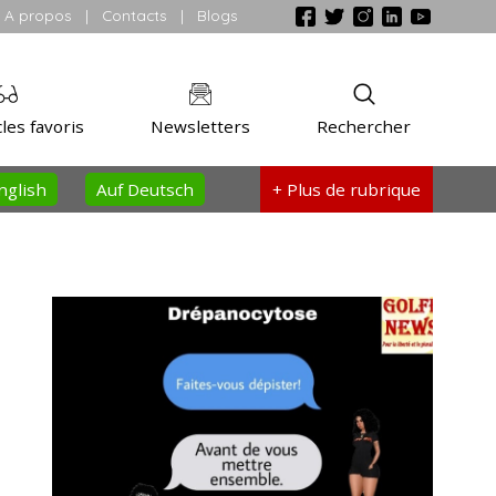
A propos
|
Contacts
|
Blogs
les favoris
Newsletters
Rechercher
nglish
Auf Deutsch
+ Plus
de rubrique