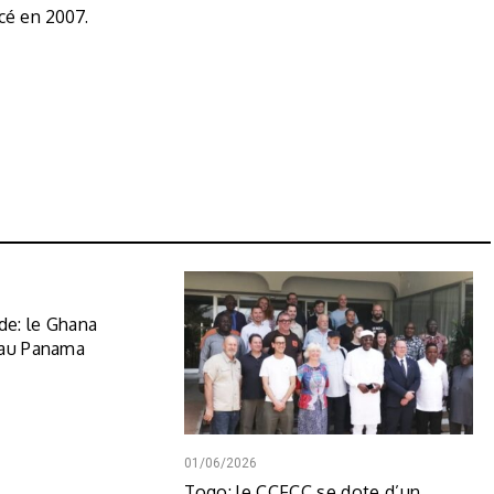
cé en 2007.
e: le Ghana
 au Panama
01/06/2026
Togo: le CCFCC se dote d’un