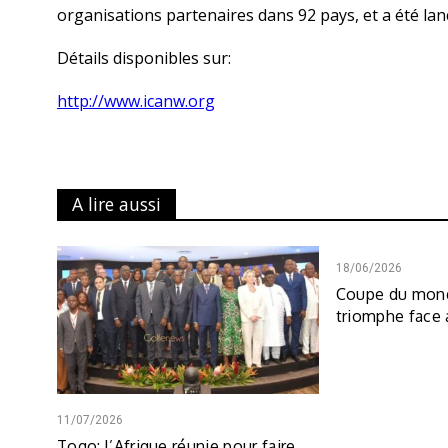
organisations partenaires dans 92 pays, et a été lan
Détails disponibles sur:
http://www.icanw.org
A lire aussi
18/06/2026
Coupe du mond
triomphe face
11/07/2026
Togo: l’Afrique réunie pour faire