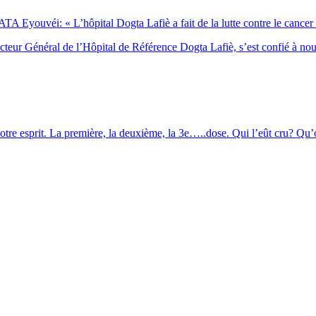
Eyouvéi: « L’hôpital Dogta Lafiè a fait de la lutte contre le cancer l’
eur Général de l’Hôpital de Référence Dogta Lafiè, s’est confié à no
otre esprit. La première, la deuxième, la 3e…..dose. Qui l’eût cru? Qu