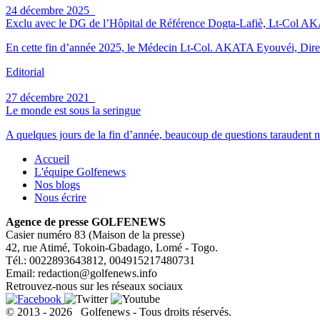
24 décembre 2025
Exclu avec le DG de l’Hôpital de Référence Dogta-Lafiè, Lt-Col AKATA 
En cette fin d’année 2025, le Médecin Lt-Col. AKATA Eyouvéi, Direct
Editorial
27 décembre 2021
Le monde est sous la seringue
A quelques jours de la fin d’année, beaucoup de questions taraudent n
Accueil
L'équipe Golfenews
Nos blogs
Nous écrire
Agence de presse GOLFENEWS
Casier numéro 83 (Maison de la presse)
42, rue Atimé, Tokoin-Gbadago, Lomé - Togo.
Tél.: 0022893643812, 004915217480731
Email: redaction@golfenews.info
Retrouvez-nous sur les réseaux sociaux
© 2013 - 2026 Golfenews - Tous droits réservés.