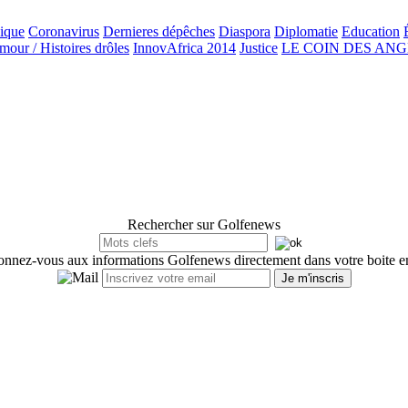
ique
Coronavirus
Dernieres dépêches
Diaspora
Diplomatie
Education
our / Histoires drôles
InnovAfrica 2014
Justice
LE COIN DES AN
Rechercher sur Golfenews
nnez-vous aux informations Golfenews directement dans votre boite e