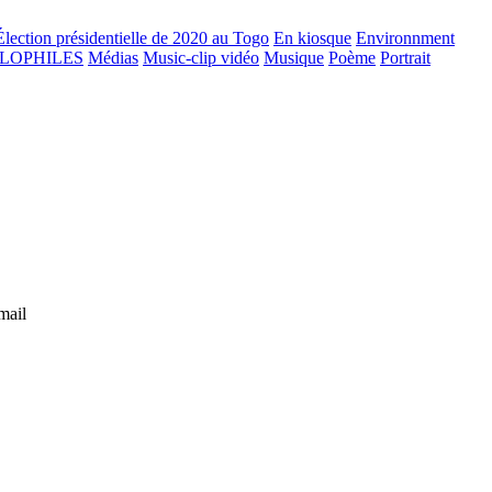
Élection présidentielle de 2020 au Togo
En kiosque
Environnment
GLOPHILES
Médias
Music-clip vidéo
Musique
Poème
Portrait
mail