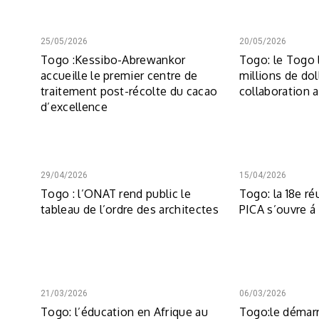
25/05/2026
20/05/2026
Togo :Kessibo-Abrewankor
Togo: le Togo 
accueille le premier centre de
millions de dol
traitement post-récolte du cacao
collaboration 
d’excellence
29/04/2026
15/04/2026
Togo : l’ONAT rend public le
Togo: la 18e ré
tableau de l’ordre des architectes
PICA s’ouvre 
21/03/2026
06/03/2026
Togo: l’éducation en Afrique au
Togo:le démar