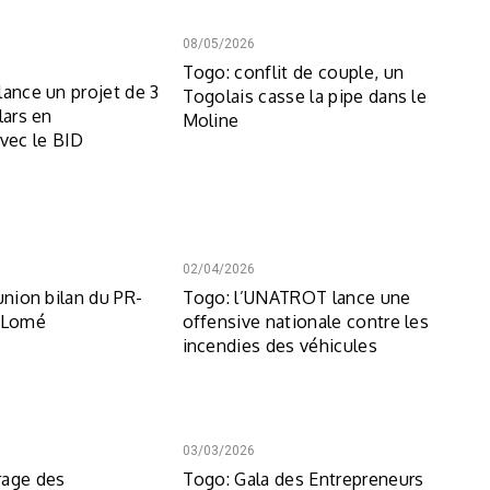
08/05/2026
Togo: conflit de couple, un
lance un projet de 3
Togolais casse la pipe dans le
lars en
Moline
avec le BID
02/04/2026
union bilan du PR-
Togo: l’UNATROT lance une
á Lomé
offensive nationale contre les
incendies des véhicules
03/03/2026
rage des
Togo: Gala des Entrepreneurs