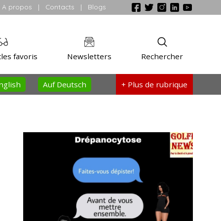
A propos
|
Contacts
|
Blogs
les favoris
Newsletters
Rechercher
nglish
Auf Deutsch
+ Plus
de rubrique