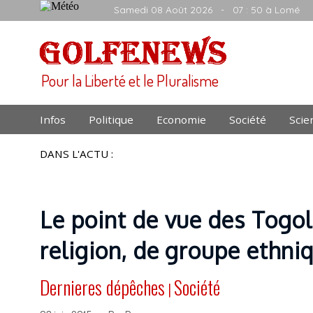
Samedi 08 Août 2026
- 07 : 50 à Lomé
Pour la Liberté et le Pluralisme
Infos
Politique
Economie
Société
Scie
DANS L'ACTU :
Le point de vue des Togola
religion, de groupe ethni
Dernieres dépêches
Société
|