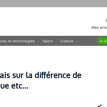
Mes artic
nces et technologies
Sport
Culture
In E
is sur la différence de
que etc…