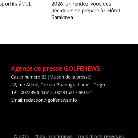
portifs á l´UL
2026, un rendez-vous des
décideurs se prépare à l’Hôtel
Sarakawa
Agence de presse GOLFENEWS
Casier numéro 83 (Maison de la presse)
42, rue Atimé, Tokoin-Gbadago, Lomé - Togo.
Tél.: 0022893643812, 004915217480731
Email: redaction@golfenews.info
© 2013 - 2026 Golfenews - Tous droits réservés.