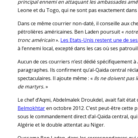
principal ennemi en attaquant les ambassades amér
Leone et du Togo, qui ne sont pas exactement dans 
Dans ce même courrier non-daté, il conseille aux c
pétrolières américaines. Ben Laden poursuit «
notre
tronc américain
».
Les Etats-Unis restent une de ses
à l’ennemi local, excepté dans les cas où ses patroui
Aucun de ces courriers n’est dédié spécifiquement à
paragraphes. Ils confirment qu’al-Qaïda central récl
spectaculaires. Il ajoute même : «
Ils ne doivent pas l
de martyrs.
»
Le chef d’Aqmi, Abdelmalek Droukdel, avait fait état
Belmokhtar
en octobre 2012. C’est peut-être cette p
sous le commandement direct d’al-Qaïda central, qui
Algérie et le double attentat au Niger.