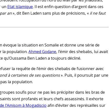
écèdent l’occupation du nord du Mali par les jihadistes,
er un
Etat islamique
. Il est enfin question d’argent dans ces
 par an
», dit Ben Laden sans plus de précisions, «
il ne faut
 évoque la situation en Somalie et donne une série de
 la population.
Ahmed Godane
, l’émir des shebabs, lui avait
 ce qu’Oussama Ben Laden a toujours décliné.
fuser la requête de l’émir des shebabs de fusionner avec
épond à certaines de ses questions
». Puis, il poursuit par une
 pas la population.
roupes soufis pour ne pas les précipiter dans les bras de
 saints sont profanés et leurs chefs assassinés. Il exhorte
 de l’Amisom à Mogadiscio
afin d’éviter des représailles sur