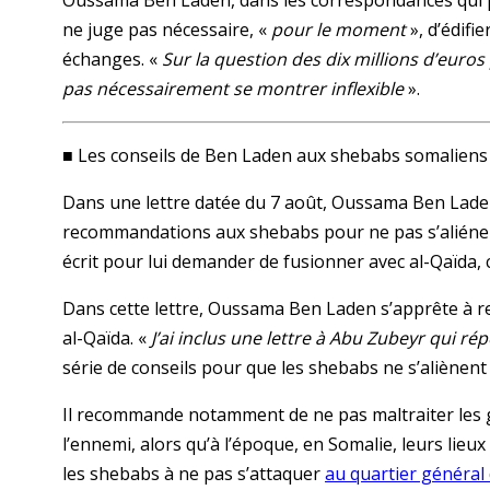
Oussama Ben Laden, dans les correspondances qui pr
ne juge pas nécessaire, «
pour le moment
», d’édifi
échanges. «
Sur la question des dix millions d’euros
pas nécessairement se montrer inflexible
».
■ Les conseils de Ben Laden aux shebabs somaliens
Dans une lettre datée du 7 août, Oussama Ben Laden
recommandations aux shebabs pour ne pas s’aliéner
écrit pour lui demander de fusionner avec al-Qaïda,
Dans cette lettre, Oussama Ben Laden s’apprête à re
al-Qaïda. «
J’ai inclus une lettre à Abu Zubeyr qui r
série de conseils pour que les shebabs ne s’aliènent
Il recommande notamment de ne pas maltraiter les g
l’ennemi, alors qu’à l’époque, en Somalie, leurs lieux
les shebabs à ne pas s’attaquer
au quartier général