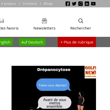
A propos
|
Contacts
|
Blogs
les favoris
Newsletters
Rechercher
nglish
Auf Deutsch
+ Plus
de rubrique