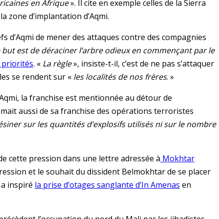
icaines en Afrique
». Il cite en exemple celles de la Sierra
la zone d’implantation d’Aqmi.
hefs d’Aqmi de mener des attaques contre des compagnies
 but est de déraciner l’arbre odieux en commençant par le
 priorités
. «
La règle
», insiste-t-il, c’est de ne pas s’attaquer
lles se rendent sur «
les localités de nos frères
. »
 Aqmi, la franchise est mentionnée au détour de
amait aussi de sa franchise des opérations terroristes
ésiner sur les quantités d’explosifs utilisés ni sur le nombre
 de cette pression dans une lettre adressée à
Mokhtar
ression et le souhait du dissident Belmokhtar de se placer
 a inspiré
la prise d’otages sanglante d’In Amenas
en