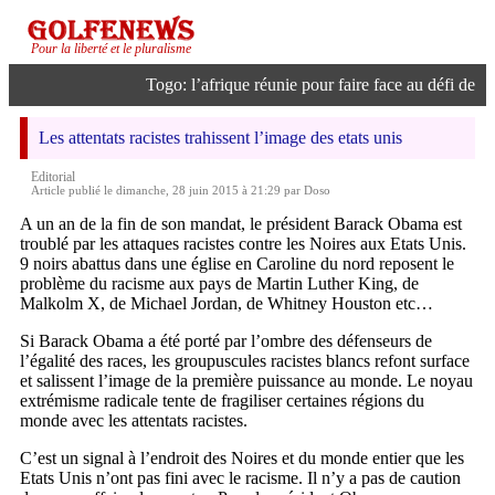
Pour la liberté et le pluralisme
Togo: l’afrique réunie pour faire face au défi de l’in
Les attentats racistes trahissent l’image des etats unis
Editorial
Article publié le dimanche, 28 juin 2015 à 21:29 par Doso
A un an de la fin de son mandat, le président Barack Obama est
troublé par les attaques racistes contre les Noires aux Etats Unis.
9 noirs abattus dans une église en Caroline du nord reposent le
problème du racisme aux pays de Martin Luther King, de
Malkolm X, de Michael Jordan, de Whitney Houston etc…
Si Barack Obama a été porté par l’ombre des défenseurs de
l’égalité des races, les groupuscules racistes blancs refont surface
et salissent l’image de la première puissance au monde. Le noyau
extrémisme radicale tente de fragiliser certaines régions du
monde avec les attentats racistes.
C’est un signal à l’endroit des Noires et du monde entier que les
Etats Unis n’ont pas fini avec le racisme. Il n’y a pas de caution