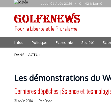
Jeudi 06 Août 2026
- 01 : 42 à Lomé
Pour la Liberté et le Pluralisme
Infos
Politique
Economie
Société
Scie
DANS L'ACTU :
Les démonstrations du Wo
Dernieres dépêches
Science et technologi
|
31 août 2014 - Par Doso