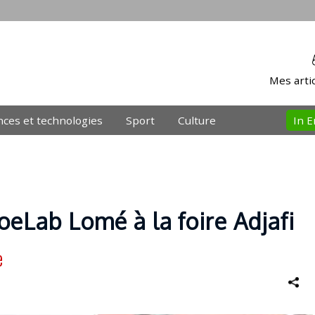
Mes artic
nces et technologies
Sport
Culture
In E
eLab Lomé à la foire Adjafi
e