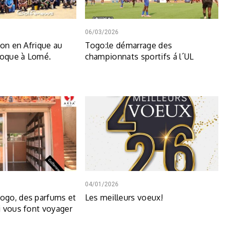
06/03/2026
ion en Afrique au
Togo:le démarrage des
loque à Lomé.
championnats sportifs á l´UL
04/01/2026
go, des parfums et
Les meilleurs voeux!
 vous font voyager