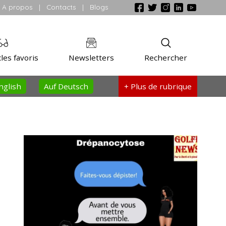
A propos
|
Contacts
|
Blogs
les favoris
Newsletters
Rechercher
nglish
Auf Deutsch
+ Plus
de rubrique