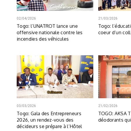
02/04/2026
21/03/2026
Togo: l’UNATROT lance une
Togo: l’éducat
offensive nationale contre les
coeur d’un col
incendies des véhicules
03/03/2026
21/02/2026
Togo: Gala des Entrepreneurs
TOGO: AKSA To
2026, un rendez-vous des
déodorants qui
décideurs se prépare à l’Hôtel