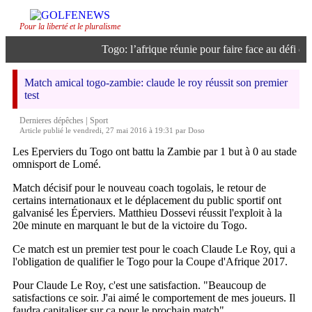
Pour la liberté et le pluralisme
Togo: l’afrique réunie pour faire face au défi de l’
Match amical togo-zambie: claude le roy réussit son premier
test
|
Dernieres dépêches
Sport
Article publié le vendredi, 27 mai 2016 à 19:31 par Doso
Les Eperviers du Togo ont battu la Zambie par 1 but à 0 au stade
omnisport de Lomé.
Match décisif pour le nouveau coach togolais, le retour de
certains internationaux et le déplacement du public sportif ont
galvanisé les Éperviers. Matthieu Dossevi réussit l'exploit à la
20e minute en marquant le but de la victoire du Togo.
Ce match est un premier test pour le coach Claude Le Roy, qui a
l'obligation de qualifier le Togo pour la Coupe d'Afrique 2017.
Pour Claude Le Roy, c'est une satisfaction. "Beaucoup de
satisfactions ce soir. J'ai aimé le comportement de mes joueurs. Il
faudra capitaliser sur ça pour le prochain match".