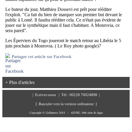
Le buteur du jour, Matthieu Dossevi est prêt pour rééditer
l'exploit. "Ca fait du bien de marquer son premier but devant le
public à Lomé. Il faudra rééditer cela. Ce n'était pas évident de
jouer sur le synthétique mais il faut s'habituer. A Monrovia, ce
sera pareil".
Les Éperviers du Togo joueront le match retour au Libéria le 5
juin prochain à Monrovia. ( Le Roy photo google)7
Partager cet article sur Facebook
+ Plus d'articles
|
Ecrivez-nous
| Tél.: 00228 70024898 |
[ Basculer vers la version ordinateur ]
Copyright © Golfenews 2014 -
eZONE, Web sites & Apps