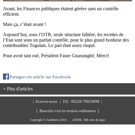
Avant, les Finances publiques étaient gérées sans un contrôle
efficient.
Mais ça, c’était avant !
Aujourd’hui, sous l’OTR, seule structure faîtière, les recettes de
l’Etat sont sous un parfait contrôle, pour le plus grand bonheur des
contribuables Togolais. Le pari était assez risqué.
Pour avoir tant osé, Président Faure Gnassingbé, Merci!
Partager cet article sur Facebook
+ Plus d'articles
|
Ecrivez-nous
| Tél.: 00228 70024898 |
[ Basculer vers la version ordinateur ]
Copyright © Golfenews 2014 -
eZONE, Web sites & Apps