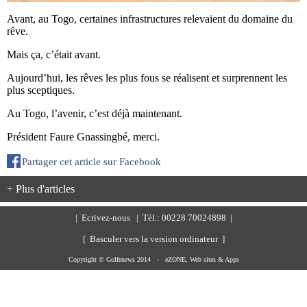
Avant, au Togo, certaines infrastructures relevaient du domaine du
rêve.
Mais ça, c’était avant.
Aujourd’hui, les rêves les plus fous se réalisent et surprennent les
plus sceptiques.
Au Togo, l’avenir, c’est déjà maintenant.
Président Faure Gnassingbé, merci.
Partager cet article sur Facebook
+ Plus d'articles
|
Ecrivez-nous
| Tél.: 00228 70024898 |
[ Basculer vers la version ordinateur ]
Copyright © Golfenews 2014 -
eZONE, Web sites & Apps