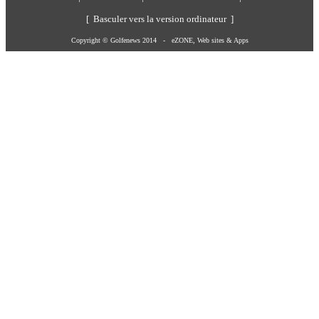
[ Basculer vers la version ordinateur ]
Copyright © Golfenews 2014 -
eZONE, Web sites & Apps