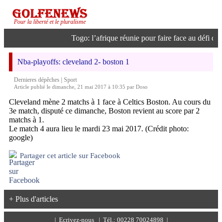
Pour la liberté et le pluralisme
Togo: l’afrique réunie pour faire face au défi de l’
Nba-playoffs: cleveland 2- boston 1
|
Dernieres dépêches
Sport
Article publié le dimanche, 21 mai 2017 à 10:35 par Doso
Cleveland mène 2 matchs à 1 face à Celtics Boston. Au cours du
3e match, disputé ce dimanche, Boston revient au score par 2
matchs à 1.
Le match 4 aura lieu le mardi 23 mai 2017. (Crédit photo:
google)
Partager cet article sur Facebook
+ Plus d'articles
|
Ecrivez-nous
| Tél.: 00228 70024898 |