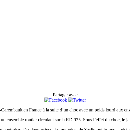
Partager avec
Carembault en France à la suite d’un choc avec un poids lourd aux env
un ensemble routier circulant sur la RD 925. Sous l’effet du choc, le jeun
n contrebas. Dès leur arrivée, les pompiers de Seclin ont trouvé la vic