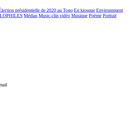
Élection présidentielle de 2020 au Togo
En kiosque
Environnment
GLOPHILES
Médias
Music-clip vidéo
Musique
Poème
Portrait
mail