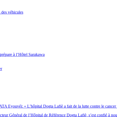
 des véhicules
 prépare à l’Hôtel Sarakawa
er
Eyouvéi: « L’hôpital Dogta Lafiè a fait de la lutte contre le cancer l’
eur Général de l’Hôpital de Référence Dogta Lafiè, s’est confié à no