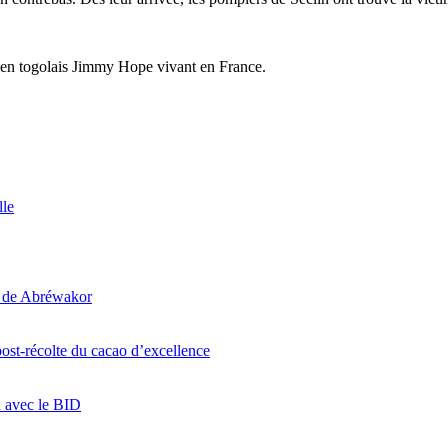
sticien togolais Jimmy Hope vivant en France.
lle
i de Abréwakor
ost-récolte du cacao d’excellence
n avec le BID