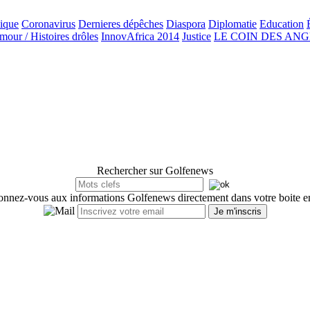
ique
Coronavirus
Dernieres dépêches
Diaspora
Diplomatie
Education
our / Histoires drôles
InnovAfrica 2014
Justice
LE COIN DES AN
Rechercher sur Golfenews
nnez-vous aux informations Golfenews directement dans votre boite e