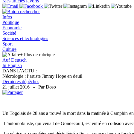
Mes articles favoris
Infos
Politique
Economie
Société
Sciences et technologies
Sport
Culture
+ Plus
de rubrique
Auf Deutsch
In English
DANS L'ACTU :
Nécrologie : l’artiste Jimmy Hope en deuil
Dernieres dépêches
21 juillet 2016 - Par Doso
Un Togolais de 28 ans a trouvé la mort dans la matinée à Camphin-en-
L’automobiliste, qui venait de Gondecourt, est entré en collision avec 
Le véhicule, complètement désintégré a fini sa course dans un fossé e