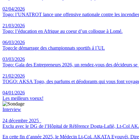
02/04/2026
Togo: l’UNATROT lance une offensive nationale contre les incendies
21/03/2026
Togo: l’éducation en Afrique au coeur d’un colloque à Lomé.
06/03/2026
Togo:le démarrage des championnats sportifs á l´UL
03/03/2026
Togo: Gala des Entrepreneurs 2026, un rendez-vous des décideurs se
21/02/2026
TOGO: AKSA Togo, des parfums et déodorants qui vous font voyag
04/01/2026
Les meilleurs voeux!
Interview
24 décembre 2025
Exclu avec le DG de l’Hôpital de Référence Dogta-Lafiè, Lt-Col AKATA 
En cette fin d’année 2025, le Médecin Lt-Col. AKATA Eyouvéi, Direct