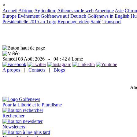
×
Accueil
Afrique
Agriculture
Ailleurs sur le web
Amerique
Asie
Chron
Europe
Evènement
Golfenews auf Deutsch
Golfenews in English
Hum
Présidentielle 2015 au Togo
Reportage vidéo
Santé
Transport
Samedi 08 Août 2026
- 04 : 42 à Lomé
A propos
|
Contacts
|
Blogs
Abo
Pour la Liberté et le Pluralisme
Rechercher
Newsletters