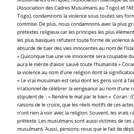
(Association des Cadres Musulmans au Togo) et l’AE
Togo), condamnons la violence sous toutes ses formes
commise. De plus, nous condamnons avec la plus g
prétextes religieux car les principes les plus élémen
les plus basiques réfutent toute forme de violence à 
absurde de tuer des vies innocentes au nom de l’isla
« Quiconque tue une vie innocente sera coupable du
aura le mérite d’avoir sauvé toute l’humanité » Coran
la violence au nom d’une religion dont la significatio
« Le vrai musulman est celui dont les gens sont à l’abr
irrationnel de célébrer la vengeance au nom d’une co
stipulent de : « Rendre le mal par le bien » Coran :
raisons de le croire, que les réels motifs de ces ac
n’ont rien à voir avec la religion. Souvent, les vrais 
prétexte. Les musulmans sont aussi victimes de ces 
musulmans. Aussi, pensons-nous que le fait de déplac