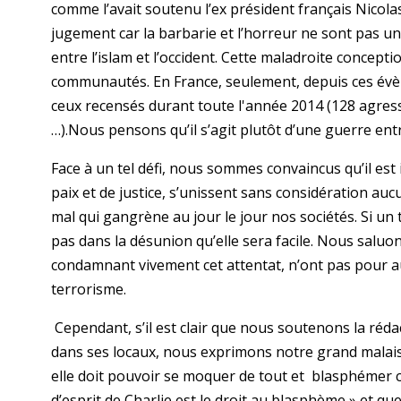
comme l’avait soutenu l’ex président français Nicola
jugement car la barbarie et l’horreur ne sont pas une 
entre l’islam et l’occident. Cette maladroite concepti
communautés. En France, seulement, depuis ces év
ceux recensés durant toute l'année 2014 (128 agress
…).Nous pensons qu’il s’agit plutôt d’une guerre entre
Face à un tel défi, nous sommes convaincus qu’il es
paix et de justice, s’unissent sans considération au
mal qui gangrène au jour le jour nos sociétés. Si un te
pas dans la désunion qu’elle sera facile. Nous saluon
condamnant vivement cet attentat, n’ont pas pour a
terrorisme.
Cependant, s’il est clair que nous soutenons la réda
dans ses locaux, nous exprimons notre grand malaise 
elle doit pouvoir se moquer de tout et blasphémer ca
d’esprit de Charlie est le droit au blasphème » et quel