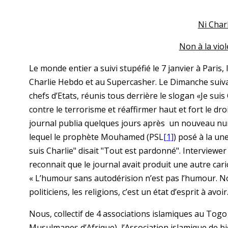
Ni Charl
Non à la viol
Le monde entier a suivi stupéfié le 7 janvier à Paris
Charlie Hebdo et au Supercasher. Le Dimanche suivant
chefs d’Etats, réunis tous derrière le slogan «Je sui
contre le terrorisme et réaffirmer haut et fort le dro
journal publia quelques jours après un nouveau numé
lequel le prophète Mouhamed (PSL
[1]
) posé à la un
suis Charlie" disait "Tout est pardonné". Interviewer
reconnait que le journal avait produit une autre car
« L’humour sans autodérision n’est pas l’humour. 
politiciens, les religions, c’est un état d’esprit à avoir.
Nous, collectif de 4 associations islamiques au To
Musulmanes d’Afrique), l’Association islamique de 