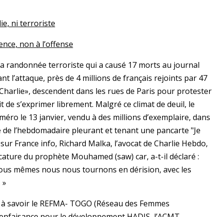
ie, ni terroriste
ence, non à l’offense
, la randonnée terroriste qui a causé 17 morts au journal
 l’attaque, près de 4 millions de français rejoints par 47
s Charlie», descendent dans les rues de Paris pour protester
it de s’exprimer librement. Malgré ce climat de deuil, le
ro le 13 janvier, vendu à des millions d’exemplaire, dans
e de l’hebdomadaire pleurant et tenant une pancarte "Je
 sur France info, Richard Malka, l’avocat de Charlie Hebdo,
icature du prophète Mouhamed (saw) car, a-t-il déclaré :
Nous mêmes nous nous tournons en dérision, avec les
 »
go à savoir le REFMA- TOGO (Réseau des Femmes
bienfaisance pour le développement HADIS, l’ACMT