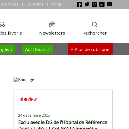
A propos
|
Contacts
|
Blogs
les favoris
Newsletters
Rechercher
nglish
Auf Deutsch
+ Plus
de rubrique
Interview
24 décembre 2025
Exclu avec le DG de l’Hôpital de Référence
Dogta-Lafiè, Lt-Col AKATA Eyouvéi: «