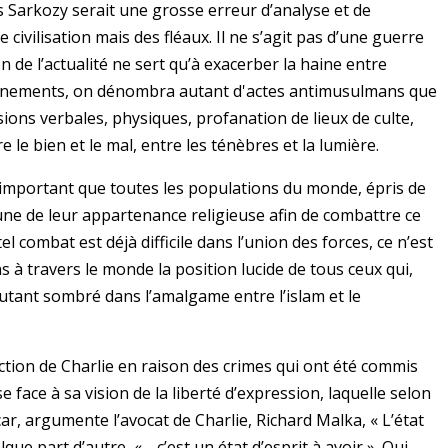
s Sarkozy serait une grosse erreur d’analyse et de
civilisation mais des fléaux. Il ne s’agit pas d’une guerre
on de l’actualité ne sert qu’à exacerber la haine entre
ènements, on dénombra autant d'actes antimusulmans que
ions verbales, physiques, profanation de lieux de culte,
 le bien et le mal, entre les ténèbres et la lumière.
t important que toutes les populations du monde, épris de
cune de leur appartenance religieuse afin de combattre ce
l combat est déjà difficile dans l’union des forces, ce n’est
s à travers le monde la position lucide de tous ceux qui,
utant sombré dans l’amalgame entre l’islam et le
ction de Charlie en raison des crimes qui ont été commis
face à sa vision de la liberté d’expression, laquelle selon
r, argumente l’avocat de Charlie, Richard Malka, « L’état
que part d’autre, « …c’est un état d’esprit à avoir ». Qui