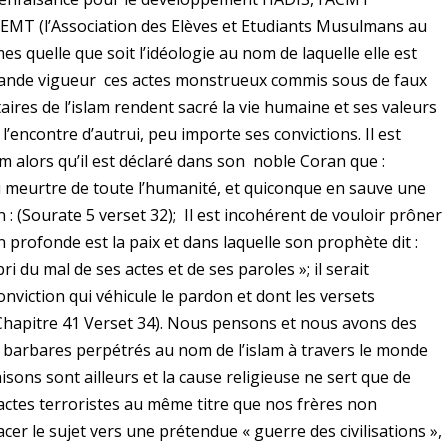
EMT (l’Association des Elèves et Etudiants Musulmans au
 quelle que soit l’idéologie au nom de laquelle elle est
rande vigueur ces actes monstrueux commis sous de faux
taires de l’islam rendent sacré la vie humaine et ses valeurs
l’encontre d’autrui, peu importe ses convictions. Il est
m alors qu’il est déclaré dans son noble Coran que :
 meurtre de toute l’humanité, et quiconque en sauve une
 : (Sourate 5 verset 32); Il est incohérent de vouloir prôner
n profonde est la paix et dans laquelle son prophète dit :
i du mal de ses actes et de ses paroles »; il serait
nviction qui véhicule le pardon et dont les versets
 (Chapitre 41 Verset 34). Nous pensons et nous avons des
tes barbares perpétrés au nom de l’islam à travers le monde
raisons sont ailleurs et la cause religieuse ne sert que de
actes terroristes au même titre que nos frères non
er le sujet vers une prétendue « guerre des civilisations »,