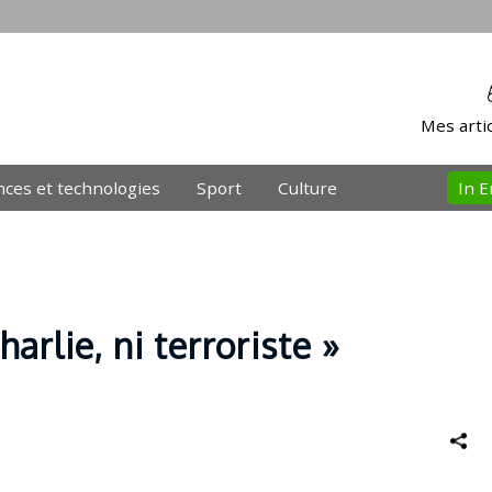
Mes artic
nces et technologies
Sport
Culture
In E
rlie, ni terroriste »