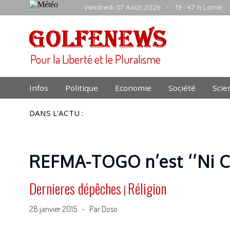
Vendredi 07 Août 2026
- 19 : 47 à Lomé
Pour la Liberté et le Pluralisme
Infos
Politique
Economie
Société
Scie
DANS L'ACTU :
REFMA-TOGO n’est ‘’Ni Cha
Dernieres dépêches
Réligion
|
28 janvier 2015 - Par Doso